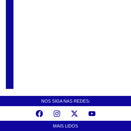
Lula cobra países ricos por mais apoio ao
Sul Global durante Cúpula do G7
Cubatão realiza semana municipal de
políticas sobre drogas, de 22 a 26 de junho
Ex-candidata interrompe sessão em
Mongaguá e protesta com rato morto após
aprovação de empréstimo milionário
NOS SIGA NAS REDES:
MAIS LIDOS