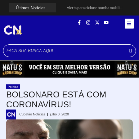
Alerta para ciclone bomba mobiliza moradores de Cubatão após estragos causados por vendaval
Últimas Notícias
Cubatão terá câmeras com transmissão ao vivo de pontos turísticos pela internet
Alunos do Senai conhecem Projeto Barco Escola em Cubatão
Shows em homenagem a Elis Regina chegam a Santos e Cubatão; confira datas
Curso de Agentes Ambientais abre inscrições para formar multiplicadores de boas práticas em Cubatão
Cubatão promove ações do Agosto Lilás para reforçar combate à violência contra a mulher
Santos avança com proposta para municipalizar manutenção das calçadas
Guarujá cria força-tarefa para enfrentar crise no abastecimento de água
Cubatão orienta população sobre esquema vacinal contra sarampo e poliomielite
Pai e filho ficam feridos após se esfaquearem durante briga em Cubatão
Política
BOLSONARO ESTÁ COM
CORONAVÍRUS!
Cubatão Notícias
julho 8, 2020