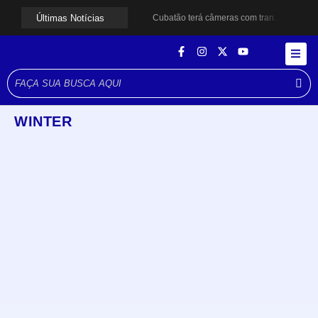
Últimas Notícias
Cubatão terá câmeras com transmissão ao vivo de pontos turísticos pela internet
Alunos do Senai conhecem Projeto Barco Escola em Cubatão
Shows em homenagem a Elis Regina chegam a Santos e Cubatão; confira datas
Curso de Agentes Ambientais abre inscrições para formar multiplicadores de boas práticas em Cubatão
Cubatão promove ações do Agosto Lilás para reforçar combate à violência contra a mulher
Santos avança com proposta para municipalizar manutenção das calçadas
Guarujá cria força-tarefa para enfrentar crise no abastecimento de água
Cubatão orienta população sobre esquema vacinal contra sarampo e poliomielite
WINTER
Pai e filho ficam feridos após se esfaquearem durante briga em Cubatão
Projeto Caminhos Seguros amplia atendimento à população vulnerável em Cubatão
Cubatão
,
Turismo
Cubatão terá câmeras com transmissão ao vivo de pontos
turísticos pela internet
agosto 6, 2026
Julia Figueiroa