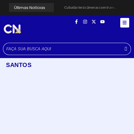
Últimas Notícias
Cubatão terá câmeras com transmissão ao vivo de pontos turísticos pela internet
Alunos do Senai conhecem Projeto Barco Escola em Cubatão
Shows em homenagem a Elis Regina chegam a Santos e Cubatão; confira datas
Curso de Agentes Ambientais abre inscrições para formar multiplicadores de boas práticas em Cubatão
Cubatão promove ações do Agosto Lilás para reforçar combate à violência contra a mulher
Santos avança com proposta para municipalizar manutenção das calçadas
Guarujá cria força-tarefa para enfrentar crise no abastecimento de água
Cubatão orienta população sobre esquema vacinal contra sarampo e poliomielite
Pai e filho ficam feridos após se esfaquearem durante briga em Cubatão
Projeto Caminhos Seguros amplia atendimento à população vulnerável em Cubatão
SANTOS
Cubatão
,
Turismo
Cubatão terá câmeras com transmissão ao vivo de pontos
turísticos pela internet
agosto 6, 2026