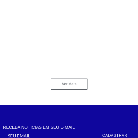
Homem é investigado após esconder celular em
banheiro feminino de prédio comercial em Santos
Almir Anhas
No Comments
julho 16, 2026
Confrontos no Morro Santa Maria terminam com um
morto, um ferido e apreensão de armas
Almir Anhas
No Comments
julho 16, 2026
Ver Mais
RECEBA NOTÍCIAS EM SEU E-MAIL
CADASTRAR