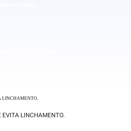
 briga em Cubatão
ação vulnerável em Cubatão
E EVITA LINCHAMENTO.