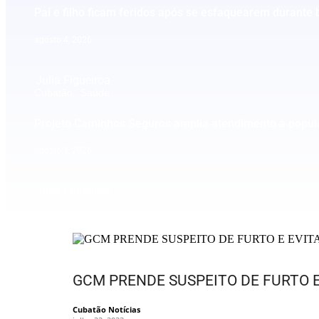
Pai e filho ficam feridos após se esfaquearem durante
agosto 4, 2026
Julia Figueiroa
Cubatão
,
Saúde
Projeto Caminhos Seguros amplia atendimento à popul
agosto 4, 2026
Julia Figueiroa
GCM PRENDE SUSPEITO DE FURTO 
Cubatão Notícias