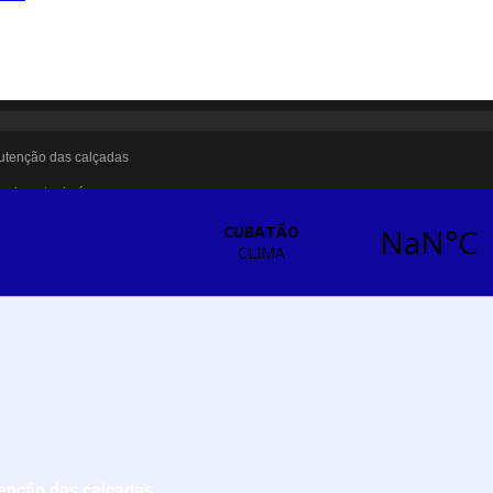
utenção das calçadas
stecimento de água
ntra sarampo e poliomielite
te briga em Cubatão
pulação vulnerável em Cubatão
ntização contra a violência doméstica
anças e adolescentes
 Cubatão
rna referência para futuros parques em São Vicente
 em Santos
enção das calçadas