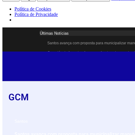
Política de Cookies
Política de Privacidade
Últimas Notícias
Santos avança com proposta para municipalizar man
Guarujá cria força-tarefa para enfrentar crise no aba
Cubatão orienta população sobre esquema vacinal co
Pai e filho ficam feridos após se esfaquearem duran
Projeto Caminhos Seguros amplia atendimento à po
Agosto Lilás começa em Cubatão com ação de conscie
GCM
Cubatão inicia campanha de multivacinação para cri
Formatura marca conquista de 50 alunos da EJA em
Lagoa do Quarentenário ganha nova estrutura e se to
Santos
Idosa morre após sofrer mal súbito ao entrar no mar
Santos avança com proposta para municipalizar manut