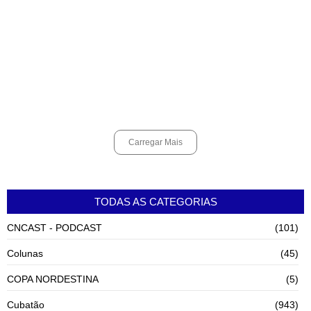
Jovens criam grupo de pagode para evangelizar em Cubatão
agosto 9, 2026
Praia Grande amplia proteção a mulheres vítimas de violência e
registra dezenas de prisões
agosto 8, 2026
Carregar Mais
TODAS AS CATEGORIAS
CNCAST - PODCAST
(101)
Colunas
(45)
COPA NORDESTINA
(5)
Cubatão
(943)