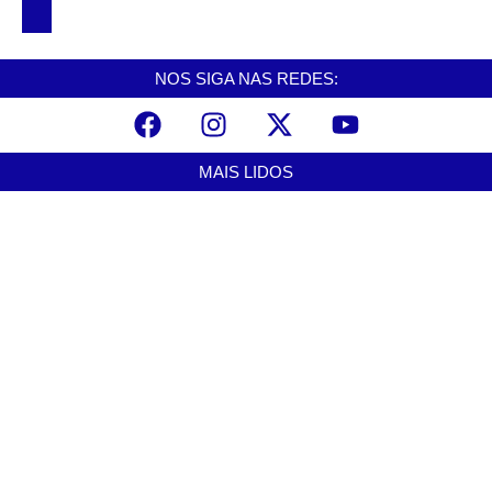
aprovação de empréstimo milionário
NOS SIGA NAS REDES:
MAIS LIDOS
Escritório de atendimento ao público será criado para acompanhar
projeto do túnel entre Santos e Guarujá
agosto 9, 2026
Mulher é resgatada por guarda-vidas após princípio de afogamento na
Praia da Enseada
agosto 9, 2026