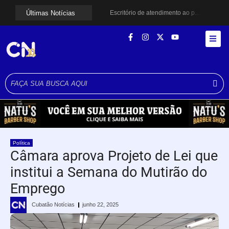
Últimas Notícias
Escritório de atendimento ao público será criado para acompanhar projeto do túnel entre Santos e Guarujá
Mulher é resgatada por guarda-vidas após princípio de afogamento na Praia da Enseada
Jovens criam grupo de pagode para evangelizar em Cubatão
Praia Grande amplia proteção a mulheres vítimas de violência e registra dezenas de prisões
Cubatão prepara projeto de revitalização urbana para estimular investimentos
Alerta para ciclone bomba mobiliza moradores de Cubatão após estragos causados por vendaval
Cubatão terá câmeras com transmissão ao vivo de pontos turísticos pela internet
Alunos do Senai conhecem Projeto Barco Escola em Cubatão
Shows em homenagem a Elis Regina chegam a Santos e Cubatão; confira datas
Curso de Agentes Ambientais abre inscrições para formar multiplicadores de boas práticas em Cubatão
Política
Câmara aprova Projeto de Lei que
institui a Semana do Mutirão do
Emprego
Cubatão Notícias
junho 22, 2025