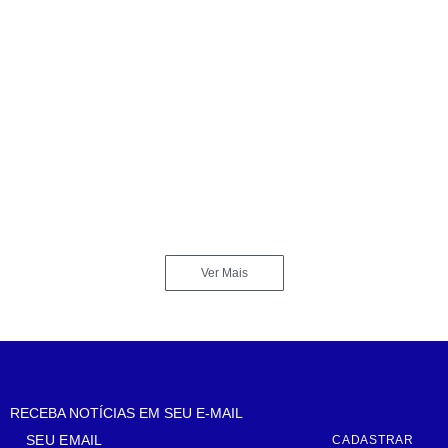
Guarujá oferece 350 vagas gratuitas para curso de
logística portuária
Almir Anhas
maio 15, 2026
No Comments
Turistas e guarda-vidas entram em confronto após
discussão sobre atendimento em praia de Guarujá
Almir Anhas
maio 10, 2026
No Comments
Ver Mais
RECEBA NOTÍCIAS EM SEU E-MAIL
CADASTRAR