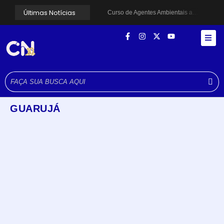
Últimas Notícias
Curso de Agentes Ambientais abre inscrições para formar multiplicadores de boas práticas em Cubatão
Cubatão promove ações do Agosto Lilás para reforçar combate à violência contra a mulher
Santos avança com proposta para municipalizar manutenção das calçadas
Guarujá cria força-tarefa para enfrentar crise no abastecimento de água
Cubatão orienta população sobre esquema vacinal contra sarampo e poliomielite
Pai e filho ficam feridos após se esfaquearem durante briga em Cubatão
Projeto Caminhos Seguros amplia atendimento à população vulnerável em Cubatão
Agosto Lilás começa em Cubatão com ação de conscientização contra a violência doméstica
Cubatão inicia campanha de multivacinação para crianças e adolescentes
Formatura marca conquista de 50 alunos da EJA em Cubatão
GUARUJÁ
Cubatão
,
Policial
Pai e filho ficam feridos após se esfaquearem durante briga
em Cubatão
agosto 4, 2026