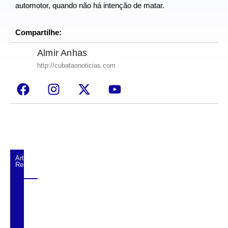
automotor, quando não há intenção de matar.
Compartilhe:
Almir Anhas
http://cubataonoticias.com
Artigos
Relacionados
Discussão Familiar Termina com Pai e Mãe
Feridos em Santos