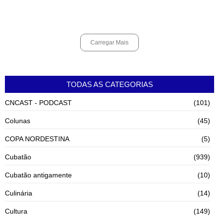
violência contra a mulher
agosto 6, 2026
Carregar Mais
TODAS AS CATEGORIAS
CNCAST - PODCAST
(101)
Colunas
(45)
COPA NORDESTINA
(5)
Cubatão
(939)
Cubatão antigamente
(10)
Culinária
(14)
Cultura
(149)