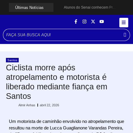
Últimas Notícias
Alunos do Senai conhecem Projeto Barco Escola em Cubatão
Shows em homenagem a Elis Regina chegam a Santos e Cubatão; confira datas
Curso de Agentes Ambientais abre inscrições para formar multiplicadores de boas práticas em Cubatão
Cubatão promove ações do Agosto Lilás para reforçar combate à violência contra a mulher
Santos avança com proposta para municipalizar manutenção das calçadas
Guarujá cria força-tarefa para enfrentar crise no abastecimento de água
Cubatão orienta população sobre esquema vacinal contra sarampo e poliomielite
Pai e filho ficam feridos após se esfaquearem durante briga em Cubatão
Projeto Caminhos Seguros amplia atendimento à população vulnerável em Cubatão
Santos
Agosto Lilás começa em Cubatão com ação de conscientização contra a violência doméstica
Ciclista morre após
atropelamento e motorista é
liberado mediante fiança em
Santos
Almir Anhas
abril 22, 2026
Um motorista de caminhão envolvido no atropelamento que
resultou na morte de Lucca Guaglianone Varandas Pereira,