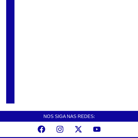
Homem é preso após roubo de celular e
violenta agressão em Santos
Santos propõe reforço na fiscalização de
bicicletas elétricas e ciclomotores após
aumento de acidentes
Santos recebe 14ª edição do Festival de
Jazz com shows gratuitos e tributos à
música brasileira
NOS SIGA NAS REDES: