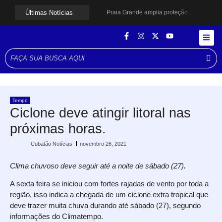
Últimas Notícias
Praia Grande amplia proteção a mulheres vítimas de violência e registra dezenas de prisões
Cubatão prepara projeto de revitalização urbana para estimular investimentos
Alerta para ciclone bomba mobiliza moradores de Cubatão após estragos causados por vendaval
Cubatão terá câmeras com transmissão ao vivo de pontos turísticos pela internet
Alunos do Senai conhecem Projeto Barco Escola em Cubatão
Shows em homenagem a Elis Regina chegam a Santos e Cubatão; confira datas
Curso de Agentes Ambientais abre inscrições para formar multiplicadores de boas práticas em Cubatão
Cubatão promove ações do Agosto Lilás para reforçar combate à violência contra a mulher
Santos avança com proposta para municipalizar manutenção das calçadas
Tempo
Guarujá cria força-tarefa para enfrentar crise no abastecimento de água
Ciclone deve atingir litoral nas
próximas horas.
Cubatão Notícias
novembro 26, 2021
Clima chuvoso deve seguir até a noite de sábado (27).
A sexta feira se iniciou com fortes rajadas de vento por toda a
região, isso indica a chegada de um ciclone extra tropical que
deve trazer muita chuva durando até sábado (27), segundo
informações do Climatempo.