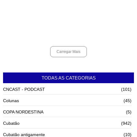
Cubatão terá câmeras com transmissão ao vivo de pontos turísticos
pela internet
agosto 6, 2026
Carregar Mais
TODAS AS CATEGORIAS
CNCAST - PODCAST
(101)
Colunas
(45)
COPA NORDESTINA
(5)
Cubatão
(942)
Cubatão antigamente
(10)