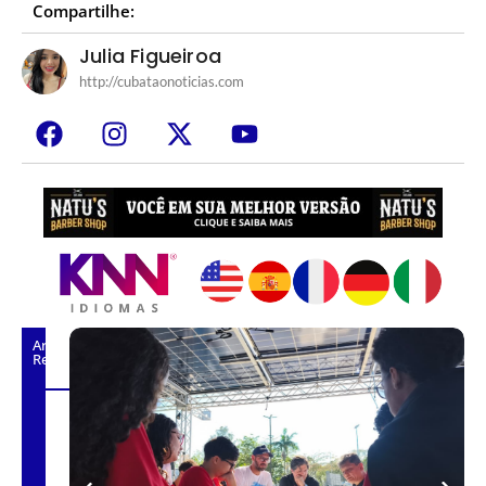
Compartilhe:
Julia Figueiroa
http://cubataonoticias.com
Artigos
Relacionados
S
a