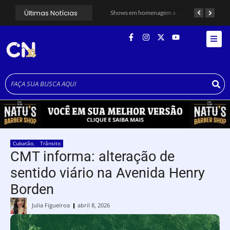
Últimas Notícias
Alunos do Senai conhecem Projeto Barco Escola em Cubatão
Shows em homenagem a Elis Regina chegam a Santos e Cubatão; confira datas
Cubatão
,
Trânsito
CMT informa: alteração de
sentido viário na Avenida Henry
Borden
Julia Figueiroa
abril 8, 2026