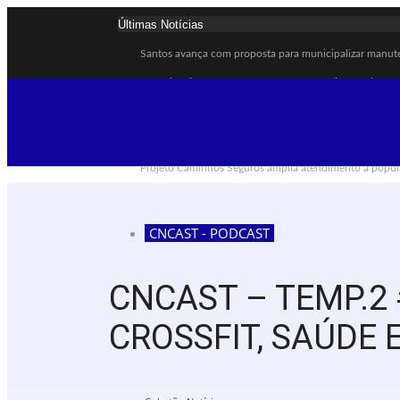
Últimas Notícias
Santos avança com proposta para municipalizar manut
Guarujá cria força-tarefa para enfrentar crise no abast
Cubatão orienta população sobre esquema vacinal cont
Pai e filho ficam feridos após se esfaquearem durante 
Projeto Caminhos Seguros amplia atendimento à popul
Agosto Lilás começa em Cubatão com ação de conscient
Cubatão inicia campanha de multivacinação para crian
CNCAST - PODCAST
Formatura marca conquista de 50 alunos da EJA em C
Lagoa do Quarentenário ganha nova estrutura e se torn
CNCAST – TEMP.2 
Idosa morre após sofrer mal súbito ao entrar no mar e
CROSSFIT, SAÚDE