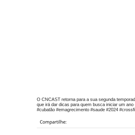
O CNCAST retorna para a sua segunda temporada
que irá dar dicas para quem busca iniciar um an
#cubatão #emagrecimento #saude #2024 #crossfit 
Compartilhe: