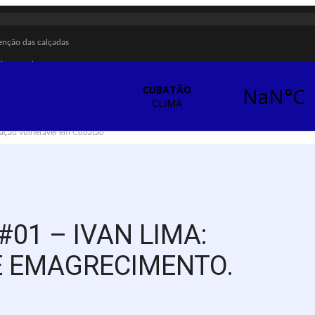
enção das calçadas
ecimento de água
ra sarampo e poliomielite
briga em Cubatão
ação vulnerável em Cubatão
ização contra a violência doméstica
ças e adolescentes
ubatão
a referência para futuros parques em São Vicente
#01 – IVAN LIMA:
m Santos
 E EMAGRECIMENTO.