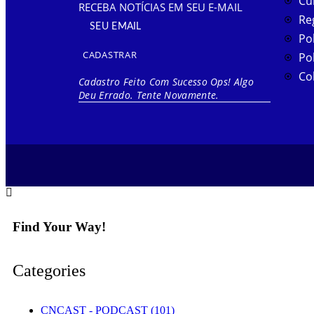
Cu
RECEBA NOTÍCIAS EM SEU E-MAIL
Re
Pol
CADASTRAR
Pol
Co
Cadastro Feito Com Sucesso
Ops! Algo
Deu Errado. Tente Novamente.
Find Your Way!
Categories
CNCAST - PODCAST
(101)