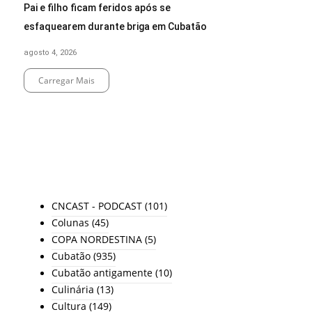
Pai e filho ficam feridos após se
esfaquearem durante briga em Cubatão
agosto 4, 2026
Carregar Mais
End of Content.
TODAS AS CATEGORIAS
CNCAST - PODCAST
(101)
Colunas
(45)
COPA NORDESTINA
(5)
Cubatão
(935)
Cubatão antigamente
(10)
Culinária
(13)
Cultura
(149)