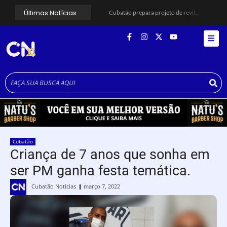
Últimas Notícias
Cubatão prepara projeto de revitalização urbana para estimular investimentos
Alerta para ciclone bomba mobiliza moradores de Cubatão após estragos causados por vendaval
Cubatão terá câmeras com transmissão ao vivo de pontos turísticos pela internet
Alunos do Senai conhecem Projeto Barco Escola em Cubatão
Shows em homenagem a Elis Regina chegam a Santos e Cubatão; confira datas
Curso de Agentes Ambientais abre inscrições para formar multiplicadores de boas práticas em Cubatão
Cubatão promove ações do Agosto Lilás para reforçar combate à violência contra a mulher
Santos avança com proposta para municipalizar manutenção das calçadas
Guarujá cria força-tarefa para enfrentar crise no abastecimento de água
Cubatão orienta população sobre esquema vacinal contra sarampo e poliomielite
Cubatão
Criança de 7 anos que sonha em
ser PM ganha festa temática.
Cubatão Notícias
março 7, 2022