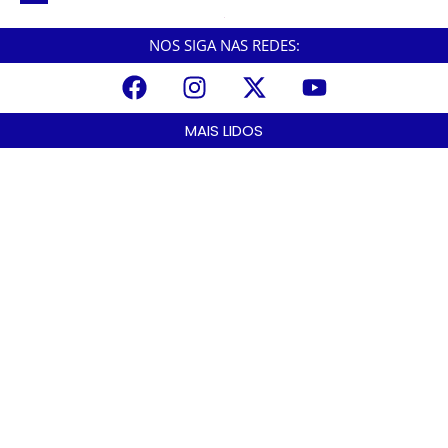
NOS SIGA NAS REDES:
MAIS LIDOS
Cubatão prepara projeto de revitalização urbana para estimular
investimentos
agosto 8, 2026