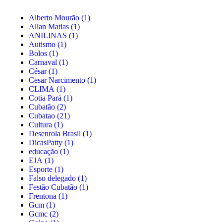
Alberto Mourão
(1)
Allan Matias
(1)
ANILINAS
(1)
Autismo
(1)
Bolos
(1)
Carnaval
(1)
César
(1)
Cesar Narcimento
(1)
CLIMA
(1)
Cotia Pará
(1)
Cubatão
(2)
Cubatao
(21)
Cultura
(1)
Desenrola Brasil
(1)
DicasPatty
(1)
educação
(1)
EJA
(1)
Esporte
(1)
Falso delegado
(1)
Festão Cubatão
(1)
Frentona
(1)
Gcm
(1)
Gcmc
(2)