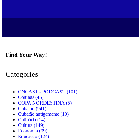
Find Your Way!
Categories
CNCAST - PODCAST
(101)
Colunas
(45)
COPA NORDESTINA
(5)
Cubatão
(941)
Cubatão antigamente
(10)
Culinária
(14)
Cultura
(149)
Economia
(99)
Educação
(124)