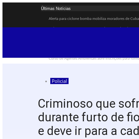
Últimas Notícias
Alerta para ciclone bomba mobiliza moradores de Cuba
Cubatão terá câmeras com transmissão ao vivo de pontos
Alunos do Senai conhecem Projeto Barco Escola em C
Shows em homenagem a Elis Regina chegam a Santos e 
Curso de Agentes Ambientais abre inscrições para form
Cubatão promove ações do Agosto Lilás para reforçar c
Santos avança com proposta para municipalizar manut
Policial
Guarujá cria força-tarefa para enfrentar crise no abast
Cubatão orienta população sobre esquema vacinal cont
Criminoso que sofr
Pai e filho ficam feridos após se esfaquearem durante 
durante furto de f
e deve ir para a ca