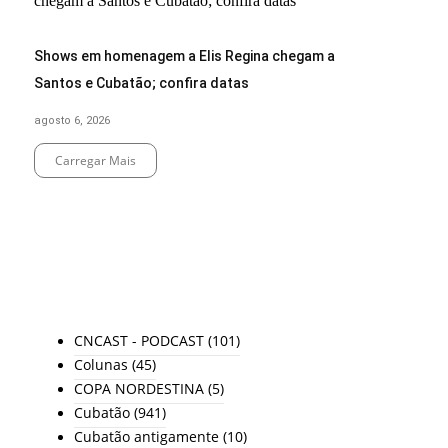
Shows em homenagem a Elis Regina chegam a
Santos e Cubatão; confira datas
agosto 6, 2026
Carregar Mais
End of Content.
TODAS AS CATEGORIAS
CNCAST - PODCAST
(101)
Colunas
(45)
COPA NORDESTINA
(5)
Cubatão
(941)
Cubatão antigamente
(10)