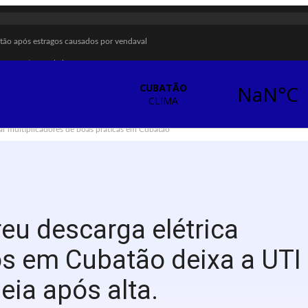
tão após estragos causados por vendaval
 turísticos pela internet
ubatão
Cubatão; confira datas
ar multiplicadores de boas práticas em Cubatão
ombate à violência contra a mulher
enção das calçadas
ecimento de água
ra sarampo e poliomielite
eu descarga elétrica
briga em Cubatão
ios em Cubatão deixa a UTI
deia após alta.