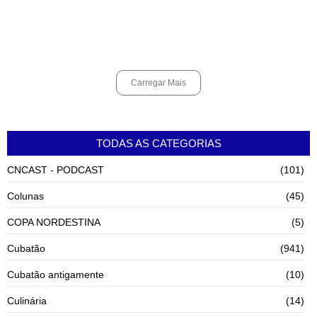
Shows em homenagem a Elis Regina chegam a Santos e Cubatão;
confira datas
agosto 6, 2026
Carregar Mais
TODAS AS CATEGORIAS
CNCAST - PODCAST
(101)
Colunas
(45)
COPA NORDESTINA
(5)
Cubatão
(941)
Cubatão antigamente
(10)
Culinária
(14)