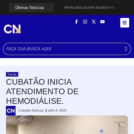
Últimas Notícias
Alerta para ciclone bomba mobiliza moradores de Cubatão após estragos causados por vendaval
Cubatão terá câmeras com transmissão ao vivo de pontos turísticos pela internet
Alunos do Senai conhecem Projeto Barco Escola em Cubatão
Shows em homenagem a Elis Regina chegam a Santos e Cubatão; confira datas
Curso de Agentes Ambientais abre inscrições para formar multiplicadores de boas práticas em Cubatão
Cubatão promove ações do Agosto Lilás para reforçar combate à violência contra a mulher
Santos avança com proposta para municipalizar manutenção das calçadas
Guarujá cria força-tarefa para enfrentar crise no abastecimento de água
Cubatão orienta população sobre esquema vacinal contra sarampo e poliomielite
Pai e filho ficam feridos após se esfaquearem durante briga em Cubatão
Saúde
CUBATÃO INICIA
ATENDIMENTO DE
HEMODIÁLISE.
Cubatão Notícias
julho 8, 2020