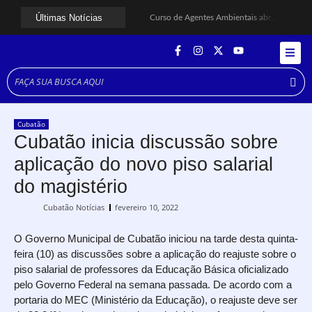
Últimas Notícias
Curso de Agentes Ambientais abre inscrições para formar multiplicadores de boas práticas em Cubatão
Cubatão promove ações do Agosto Lilás para reforçar combate à violência contra a mulher
Santos avança com proposta para municipalizar manutenção das calçadas
Guarujá cria força-tarefa para enfrentar crise no abastecimento de água
Cubatão orienta população sobre esquema vacinal contra sarampo e poliomielite
Pai e filho ficam feridos após se esfaquearem durante briga em Cubatão
Projeto Caminhos Seguros amplia atendimento à população vulnerável em Cubatão
Agosto Lilás começa em Cubatão com ação de conscientização contra a violência doméstica
Cubatão
Cubatão inicia campanha de multivacinação para crianças e adolescentes
Cubatão inicia discussão sobre
Formatura marca conquista de 50 alunos da EJA em Cubatão
aplicação do novo piso salarial
do magistério
Cubatão Notícias
fevereiro 10, 2022
O Governo Municipal de Cubatão iniciou na tarde desta quinta-
feira (10) as discussões sobre a aplicação do reajuste sobre o
piso salarial de professores da Educação Básica oficializado
pelo Governo Federal na semana passada. De acordo com a
portaria do MEC (Ministério da Educação), o reajuste deve ser