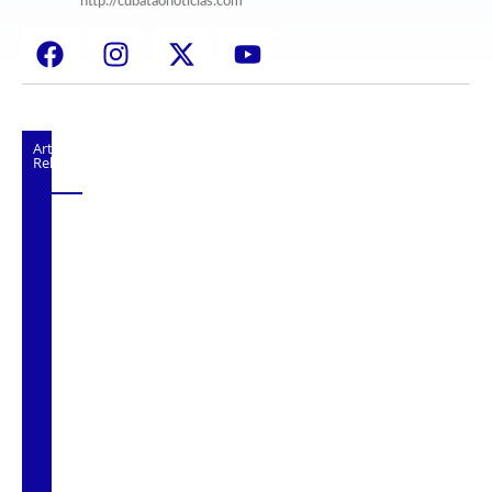
http://cubataonoticias.com
Artigos
Relacionados
Cubatão orienta população sobre esquema
vacinal contra sarampo e poliomielite
Pai e filho ficam feridos após se
esfaquearem durante briga em Cubatão
Projeto Caminhos Seguros amplia
atendimento à população vulnerável em