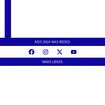
Cubatão
Agosto Lilás começa em Cubatão com ação
de conscientização contra a violência
doméstica
NOS SIGA NAS REDES:
MAIS LIDOS
Curso de Agentes Ambientais abre inscrições para formar
multiplicadores de boas práticas em Cubatão
agosto 6, 2026