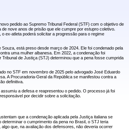
novo pedido ao Supremo Tribunal Federal (STF) com o objetivo de
a de nove anos de prisão que ele cumpre por estupro coletivo.
, o ex-atleta poderá solicitar a progressão para o regime
e Souza
, está preso desde março de 2024. Ele foi condenado pela
 contra uma mulher albanesa. Em 2022, a condenação foi
ior Tribunal de Justiça (STJ) determinou que a pena fosse cumprida
colado no STF em novembro de 2025 pelo advogado José Eduardo
esa. A Procuradoria-Geral da República se manifestou contra a
o definitiva.
ssumiu a defesa e reapresentou o pedido. O processo já foi
esponsável por decidir sobre a solicitação.
tentam que a condenação aplicada pela Justiça italiana se
determinar o cumprimento da pena no Brasil, o STJ teria
 algo que, na avaliação dos defensores, não deveria ocorrer