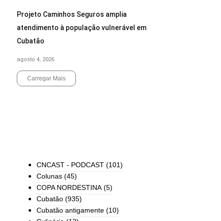
Projeto Caminhos Seguros amplia
atendimento à população vulnerável em
Cubatão
agosto 4, 2026
Carregar Mais
End of Content.
TODAS AS CATEGORIAS
CNCAST - PODCAST
(101)
Colunas
(45)
COPA NORDESTINA
(5)
Cubatão
(935)
Cubatão antigamente
(10)