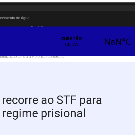
stecimento de água
ntra sarampo e poliomielite
te briga em Cubatão
pulação vulnerável em Cubatão
ntização contra a violência doméstica
anças e adolescentes
 Cubatão
rna referência para futuros parques em São Vicente
 em Santos
recorre ao STF para
s climáticas
regime prisional