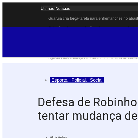
Últimas Notícias
Guarujá cria força-tarefa para enfrentar crise no aba
Cubatão orienta população sobre esquema vacinal co
Pai e filho ficam feridos após se esfaquearem duran
Projeto Caminhos Seguros amplia atendimento à po
Agosto Lilás começa em Cubatão com ação de conscie
Cubatão inicia campanha de multivacinação para cri
Formatura marca conquista de 50 alunos da EJA em
Esporte
,
Policial
,
Social
Lagoa do Quarentenário ganha nova estrutura e se to
Idosa morre após sofrer mal súbito ao entrar no mar
Defesa de Robinho 
Cubatão sediará debate internacional sobre mudança
tentar mudança de 
Almir Anhas