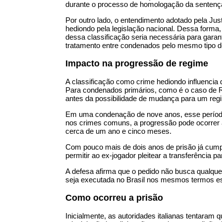
durante o processo de homologação da sentença
Por outro lado, o entendimento adotado pela Just
hediondo pela legislação nacional. Dessa forma
dessa classificação seria necessária para garan
tratamento entre condenados pelo mesmo tipo de
Impacto na progressão de regime
A classificação como crime hediondo influencia
Para condenados primários, como é o caso de Ro
antes da possibilidade de mudança para um reg
Em uma condenação de nove anos, esse períod
nos crimes comuns, a progressão pode ocorrer 
cerca de um ano e cinco meses.
Com pouco mais de dois anos de prisão já cumpri
permitir ao ex-jogador pleitear a transferência 
A defesa afirma que o pedido não busca qualquer
seja executada no Brasil nos mesmos termos esta
Como ocorreu a prisão
Inicialmente, as autoridades italianas tentaram