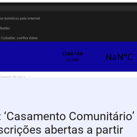
 turísticos pela internet
ubatão
Cubatão; confira datas
ar multiplicadores de boas práticas em Cubatão
ombate à violência contra a mulher
enção das calçadas
ecimento de água
ra sarampo e poliomielite
briga em Cubatão
ação vulnerável em Cubatão
: ‘Casamento Comunitário’
crições abertas a partir