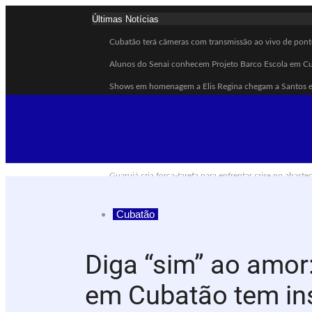
Últimas Notícias
Cubatão terá câmeras com transmissão ao vivo de pontos
Alunos do Senai conhecem Projeto Barco Escola em C
Shows em homenagem a Elis Regina chegam a Santos e 
Curso de Agentes Ambientais abre inscrições para form
Cubatão promove ações do Agosto Lilás para reforçar c
Santos avança com proposta para municipalizar manut
Guarujá cria força-tarefa para enfrentar crise no abast
Cubatão orienta população sobre esquema vacinal cont
Cubatão
Pai e filho ficam feridos após se esfaquearem durante 
Projeto Caminhos Seguros amplia atendimento à popul
Diga “sim” ao amor
em Cubatão tem ins