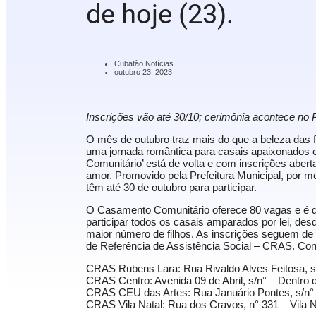
de hoje (23).
Cubatão Notícias
outubro 23, 2023
Inscrições vão até 30/10; cerimônia acontece no
O mês de outubro traz mais do que a beleza das 
uma jornada romântica para casais apaixonados 
Comunitário’ está de volta e com inscrições aberta
amor. Promovido pela Prefeitura Municipal, por m
têm até 30 de outubro para participar.
O Casamento Comunitário oferece 80 vagas e é di
participar todos os casais amparados por lei, de
maior número de filhos. As inscrições seguem de s
de Referência de Assistência Social – CRAS. Con
CRAS Rubens Lara: Rua Rivaldo Alves Feitosa, s
CRAS Centro: Avenida 09 de Abril, s/n° – Dentro d
CRAS CEU das Artes: Rua Januário Pontes, s/n° 
CRAS Vila Natal: Rua dos Cravos, n° 331 – Vila N