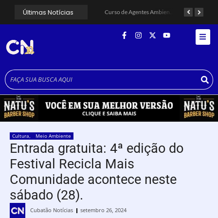
Últimas Notícias
Alunos do Senai conhecem Projeto Barco Escola em Cubatão
Shows em homenagem a Elis Regina chegam a Santos e Cubatão; confira datas
Curso de Agentes Ambientais abre inscrições para formar multiplicadores de boas práticas em Cubatão
Cultura
,
Meio Ambiente
Entrada gratuita: 4ª edição do
Festival Recicla Mais
Comunidade acontece neste
sábado (28).
Cubatão Notícias
setembro 26, 2024