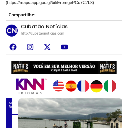
(
https://maps.app.goo.gl/bi5ErpmgePCq7C7b8
)
Compartilhe:
Cubatão Notícias
http://cubataonoticias.com
Artigos
Relacionados
de Jazz