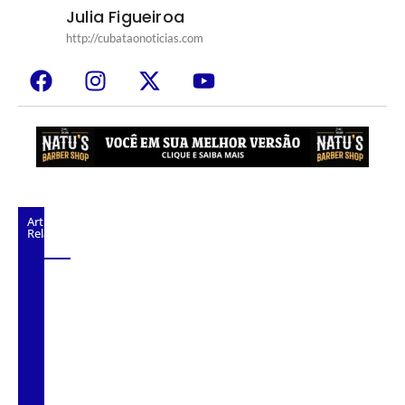
Julia Figueiroa
http://cubataonoticias.com
Artigos
Relacionados
Projeto Caminhos Seguros amplia
atendimento à população vulnerável em
Cubatão