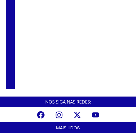
Agosto Lilás começa em Cubatão com ação
de conscientização contra a violência
doméstica
Cubatão inicia campanha de
multivacinação para crianças e
adolescentes
Formatura marca conquista de 50 alunos da
EJA em Cubatão
NOS SIGA NAS REDES:
MAIS LIDOS