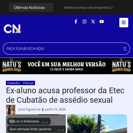
Últimas Notícias
Santos avança com proposta para municipalizar manutenção das calçadas
Guarujá cria força-tarefa para enfrentar crise no abastecimento de água
Cubatão orienta população sobre esquema vacinal contra sarampo e poliomielite
Pai e filho ficam feridos após se esfaquearem durante briga em Cubatão
Projeto Caminhos Seguros amplia atendimento à população vulnerável em Cubatão
Agosto Lilás começa em Cubatão com ação de conscientização contra a violência doméstica
Cubatão inicia campanha de multivacinação para crianças e adolescentes
Formatura marca conquista de 50 alunos da EJA em Cubatão
Lagoa do Quarentenário ganha nova estrutura e se torna referência para futuros parques em São Vicente
Idosa morre após sofrer mal súbito ao entrar no mar em Santos
Cubatão
,
Policial
Ex-aluno acusa professor da Etec
de Cubatão de assédio sexual
Julia Figueiroa
junho 9, 2026