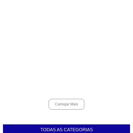
Alunos do Senai conhecem Projeto Barco Escola em Cubatão
agosto 6, 2026
Shows em homenagem a Elis Regina chegam a Santos e Cubatão;
confira datas
agosto 6, 2026
Curso de Agentes Ambientais abre inscrições para formar
multiplicadores de boas práticas em Cubatão
agosto 6, 2026
Carregar Mais
TODAS AS CATEGORIAS