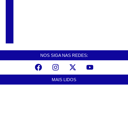
Drone flagra suspeito usando caminhão
abandonado como depósito de drogas em
Cubatão
NOS SIGA NAS REDES:
MAIS LIDOS
Cubatão terá câmeras com transmissão ao vivo de pontos turísticos
pela internet
agosto 6, 2026