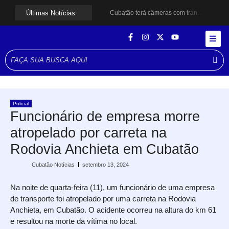
Últimas Notícias
Cubatão terá câmeras com transmissão ao vivo de pontos turísticos pela internet
Alunos do Senai conhecem Projeto Barco Escola em Cubatão
Shows em homenagem a Elis Regina chegam a Santos e Cubatão; confira datas
Curso de Agentes Ambientais abre inscrições para formar multiplicadores de boas práticas em Cubatão
Cubatão promove ações do Agosto Lilás para reforçar combate à violência contra a mulher
Santos avança com proposta para municipalizar manutenção das calçadas
Guarujá cria força-tarefa para enfrentar crise no abastecimento de água
Cubatão orienta população sobre esquema vacinal contra sarampo e poliomielite
Pai e filho ficam feridos após se esfaquearem durante briga em Cubatão
Policial
Projeto Caminhos Seguros amplia atendimento à população vulnerável em Cubatão
Funcionário de empresa morre
atropelado por carreta na
Rodovia Anchieta em Cubatão
Cubatão Notícias
setembro 13, 2024
Na noite de quarta-feira (11), um funcionário de uma empresa
de transporte foi atropelado por uma carreta na Rodovia
Anchieta, em Cubatão. O acidente ocorreu na altura do km 61
e resultou na morte da vítima no local.