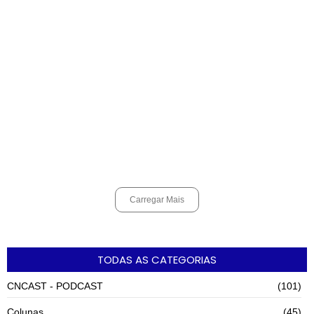
Alerta para ciclone bomba mobiliza moradores de Cubatão após
estragos causados por vendaval
agosto 7, 2026
Cubatão terá câmeras com transmissão ao vivo de pontos turísticos
pela internet
agosto 6, 2026
Carregar Mais
TODAS AS CATEGORIAS
CNCAST - PODCAST
(101)
Colunas
(45)