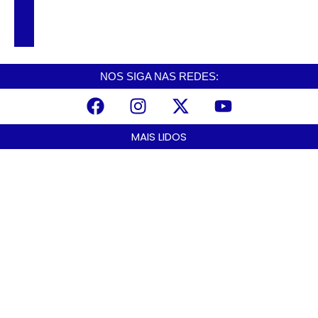
Cubatão entra no clima da Copa com
exposição de chuteiras, álbuns e relíquias
do futebol
NOS SIGA NAS REDES:
MAIS LIDOS
Praia Grande amplia proteção a mulheres vítimas de violência e
registra dezenas de prisões
agosto 8, 2026
Cubatão prepara projeto de revitalização urbana para estimular
investimentos
agosto 8, 2026