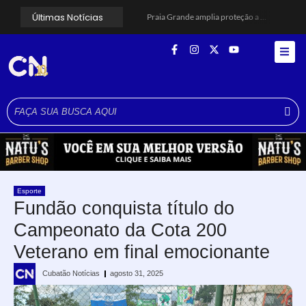
Últimas Notícias
Praia Grande amplia proteção a mulheres vítimas de violência e registra dezenas de prisões
Cubatão prepara projeto de revitalização urbana para estimular investimentos
Alerta para ciclone bomba mobiliza moradores de Cubatão após estragos causados por vendaval
Cubatão terá câmeras com transmissão ao vivo de pontos turísticos pela internet
Alunos do Senai conhecem Projeto Barco Escola em Cubatão
Shows em homenagem a Elis Regina chegam a Santos e Cubatão; confira datas
Curso de Agentes Ambientais abre inscrições para formar multiplicadores de boas práticas em Cubatão
Cubatão promove ações do Agosto Lilás para reforçar combate à violência contra a mulher
Santos avança com proposta para municipalizar manutenção das calçadas
Guarujá cria força-tarefa para enfrentar crise no abastecimento de água
Esporte
Fundão conquista título do
Campeonato da Cota 200
Veterano em final emocionante
Cubatão Notícias
agosto 31, 2025