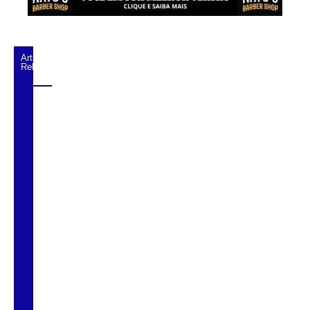
Artigos
Relacionados
Ministro defende Universidade Federal do
Esporte como impulso ao setor no Brasil
Atletas de Cubatão conquistam dois
bronzes no Pan-Americano de Wrestling
Defesa de Robinho recorre ao STF para
tentar mudança de regime prisional