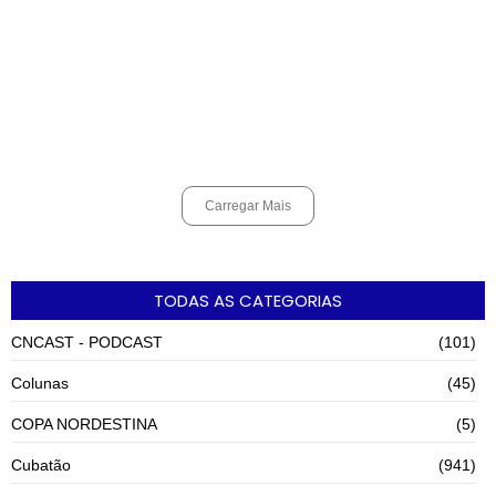
agosto 6, 2026
Shows em homenagem a Elis Regina chegam a Santos e Cubatão;
confira datas
agosto 6, 2026
Carregar Mais
TODAS AS CATEGORIAS
CNCAST - PODCAST
(101)
Colunas
(45)
COPA NORDESTINA
(5)
Cubatão
(941)