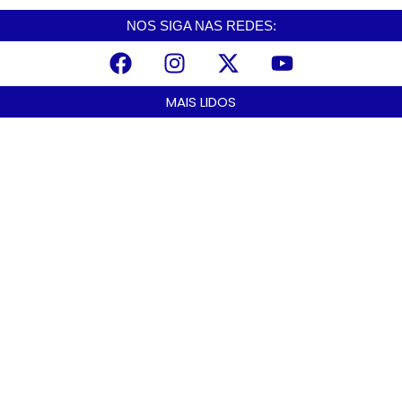
NOS SIGA NAS REDES:
MAIS LIDOS
Alerta para ciclone bomba mobiliza moradores de Cubatão após
estragos causados por vendaval
agosto 7, 2026
Cubatão terá câmeras com transmissão ao vivo de pontos turísticos
pela internet
agosto 6, 2026
Alunos do Senai conhecem Projeto Barco Escola em Cubatão