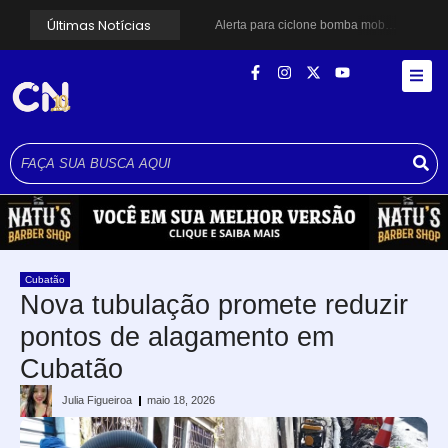
Últimas Notícias
Alerta para ciclone bomba mobiliza moradores de Cubatão após estragos causados por vendaval
Cubatão terá câmeras com transmissão ao vivo de pontos turísticos pela internet
Alunos do Senai conhecem Projeto Barco Escola em Cubatão
Shows em homenagem a Elis Regina chegam a Santos e Cubatão; confira datas
Curso de Agentes Ambientais abre inscrições para formar multiplicadores de boas práticas em Cubatão
Cubatão promove ações do Agosto Lilás para reforçar combate à violência contra a mulher
Santos avança com proposta para municipalizar manutenção das calçadas
Guarujá cria força-tarefa para enfrentar crise no abastecimento de água
Cubatão orienta população sobre esquema vacinal contra sarampo e poliomielite
Pai e filho ficam feridos após se esfaquearem durante briga em Cubatão
Cubatão
Nova tubulação promete reduzir
pontos de alagamento em
Cubatão
Julia Figueiroa
maio 18, 2026