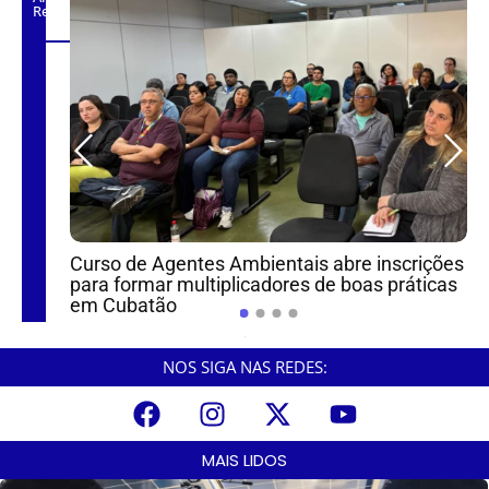
Relacionados
quearem
Curso de Agentes Ambientais abre inscrições
C
para formar multiplicadores de boas práticas
r
em Cubatão
NOS SIGA NAS REDES:
MAIS LIDOS