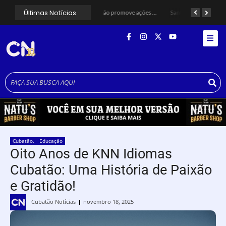
Últimas Notícias
Curso de Agentes Ambientais abre inscrições para formar multiplicadores de boas práticas em Cubatão
Cubatão promove ações do Agosto Lilás para reforçar combate à violência contra a mulher
Santos avança com proposta para municipalizar manutenção das calçadas
Cubatão
,
Educação
Oito Anos de KNN Idiomas
Cubatão: Uma História de Paixão
e Gratidão!
Cubatão Notícias
novembro 18, 2025