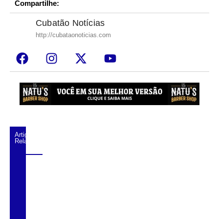
Compartilhe:
Cubatão Notícias
http://cubataonoticias.com
Artigos
Relacionados
CNCAST – TEMP.2 #59 – RENATO
SILVESTRE – DILSON MATO GROSSO –
MAYARA GRACIANO.