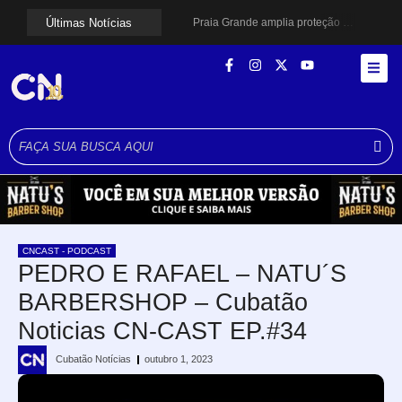
Últimas Notícias
Praia Grande amplia proteção a mulheres vítimas de violência e registra dezenas de prisões
Cubatão prepara projeto de revitalização urbana para estimular investimentos
Alerta para ciclone bomba mobiliza moradores de Cubatão após estragos causados por vendaval
Cubatão terá câmeras com transmissão ao vivo de pontos turísticos pela internet
Alunos do Senai conhecem Projeto Barco Escola em Cubatão
Shows em homenagem a Elis Regina chegam a Santos e Cubatão; confira datas
Curso de Agentes Ambientais abre inscrições para formar multiplicadores de boas práticas em Cubatão
Cubatão promove ações do Agosto Lilás para reforçar combate à violência contra a mulher
Santos avança com proposta para municipalizar manutenção das calçadas
Guarujá cria força-tarefa para enfrentar crise no abastecimento de água
CNCAST - PODCAST
PEDRO E RAFAEL – NATU´S
BARBERSHOP – Cubatão
Noticias CN-CAST EP.#34
Cubatão Notícias
outubro 1, 2023