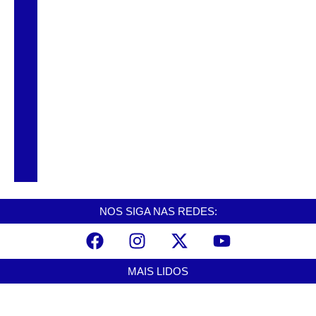
CNCAST – TEMP.2 #58 – RENATO
ARAÚJO
CNCAST – TEMP.2 #57 – DR.
ANDERSON VETERINÁRIO.
CNCAST – TEMP.2 #56 – DINHO – EX
VEREADOR
NOS SIGA NAS REDES:
MAIS LIDOS