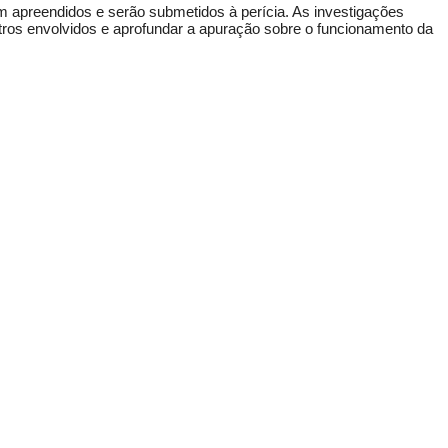
 apreendidos e serão submetidos à perícia. As investigações
outros envolvidos e aprofundar a apuração sobre o funcionamento da
ie de assaltos a lojas de conveniência em Praia Grande
esgatada após suspeita de cárcere privado em Peruíbe
o apreendidos por suspeita de ataque a casal em rodovia de Peruíbe