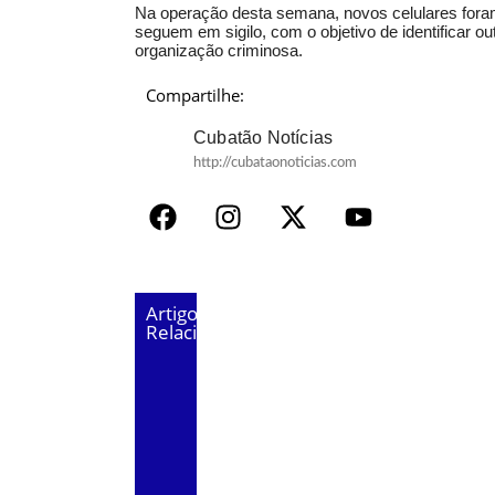
Na operação desta semana, novos celulares foram
seguem em sigilo, com o objetivo de identificar 
organização criminosa.
Compartilhe:
Cubatão Notícias
http://cubataonoticias.com
Artigos
Relacionados
Trio é preso após sér
Idosa de 77 anos é r
Seis adolescentes sã