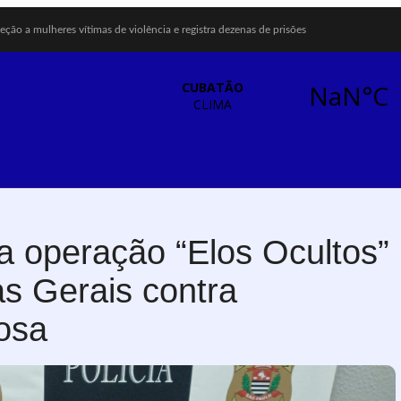
eção a mulheres vítimas de violência e registra dezenas de prisões
de revitalização urbana para estimular investimentos
ba mobiliza moradores de Cubatão após estragos causados por vendaval
 transmissão ao vivo de pontos turísticos pela internet
em Projeto Barco Escola em Cubatão
is Regina chegam a Santos e Cubatão; confira datas
ais abre inscrições para formar multiplicadores de boas práticas em Cubatão
o Agosto Lilás para reforçar combate à violência contra a mulher
sta para municipalizar manutenção das calçadas
a para enfrentar crise no abastecimento de água
gra operação “Elos Ocultos”
s Gerais contra
osa