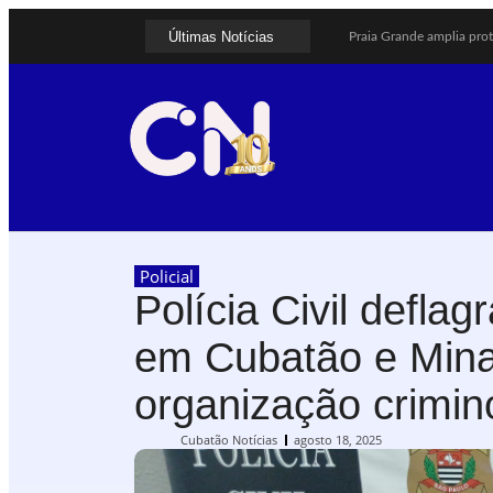
Últimas Notícias
Praia Grande amplia prot
Cubatão prepara projeto 
Alerta para ciclone bom
Cubatão terá câmeras com
Alunos do Senai conhec
Shows em homenagem a El
Curso de Agentes Ambient
Cubatão promove ações d
Santos avança com propo
Guarujá cria força-taref
Policial
Polícia Civil defla
em Cubatão e Mina
organização crimin
Cubatão Notícias
agosto 18, 2025