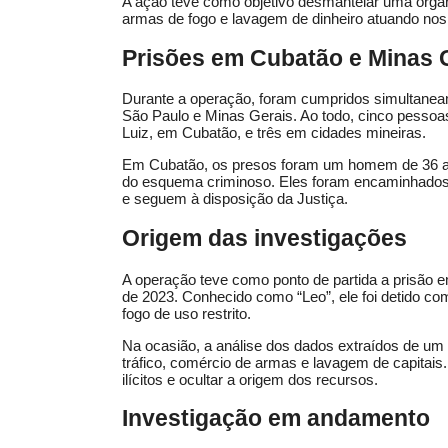
A ação teve como objetivo desmantelar uma organ
armas de fogo e lavagem de dinheiro atuando nos
Prisões em Cubatão e Minas 
Durante a operação, foram cumpridos simultane
São Paulo e Minas Gerais. Ao todo, cinco pessoa
Luiz, em Cubatão, e três em cidades mineiras.
Em Cubatão, os presos foram um homem de 36 a
do esquema criminoso. Eles foram encaminhados à
e seguem à disposição da Justiça.
Origem das investigações
A operação teve como ponto de partida a prisão 
de 2023. Conhecido como “Leo”, ele foi detido co
fogo de uso restrito.
Na ocasião, a análise dos dados extraídos de um
tráfico, comércio de armas e lavagem de capitais.
ilícitos e ocultar a origem dos recursos.
Investigação em andamento