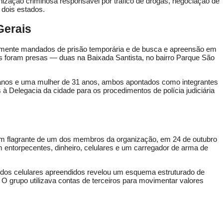
ização criminosa responsável por tráfico de drogas, negociação de
 dois estados.
Gerais
amente mandados de prisão temporária e de busca e apreensão em
s foram presas — duas na Baixada Santista, no bairro Parque São
nos e uma mulher de 31 anos, ambos apontados como integrantes
 Delegacia da cidade para os procedimentos de polícia judiciária
em flagrante de um dos membros da organização, em 24 de outubro
m entorpecentes, dinheiro, celulares e um carregador de arma de
 dos celulares apreendidos revelou um esquema estruturado de
 O grupo utilizava contas de terceiros para movimentar valores