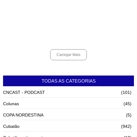
agosto 7, 2026
Cubatão terá câmeras com transmissão ao vivo de pontos turísticos
pela internet
agosto 6, 2026
Carregar Mais
TODAS AS CATEGORIAS
CNCAST - PODCAST
(101)
Colunas
(45)
COPA NORDESTINA
(5)
Cubatão
(942)