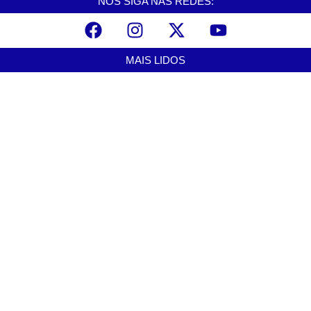
NOS SIGA NAS REDES:
MAIS LIDOS
Praia Grande amplia proteção a mulheres vítimas de violência e
registra dezenas de prisões
agosto 8, 2026
Cubatão prepara projeto de revitalização urbana para estimular
investimentos
agosto 8, 2026
Alerta para ciclone bomba mobiliza moradores de Cubatão após
estragos causados por vendaval