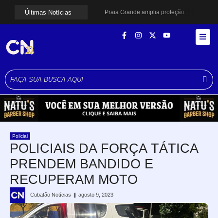
Últimas Notícias
Praia Grande amplia proteção a mulheres vítimas de violência e registra dezenas de prisões
Cubatão prepara projeto de revitalização urbana para estimular investimentos
Alerta para ciclone bomba mobiliza moradores de Cubatão após estragos causados por vendaval
Cubatão terá câmeras com transmissão ao vivo de pontos turísticos pela internet
Alunos do Senai conhecem Projeto Barco Escola em Cubatão
Shows em homenagem a Elis Regina chegam a Santos e Cubatão; confira datas
Curso de Agentes Ambientais abre inscrições para formar multiplicadores de boas práticas em Cubatão
Cubatão promove ações do Agosto Lilás para reforçar combate à violência contra a mulher
Santos avança com proposta para municipalizar manutenção das calçadas
Guarujá cria força-tarefa para enfrentar crise no abastecimento de água
Policial
POLICIAIS DA FORÇA TÁTICA
PRENDEM BANDIDO E
RECUPERAM MOTO
Cubatão Notícias
agosto 9, 2023