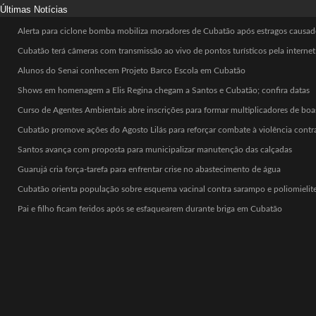
Últimas Notícias
Alerta para ciclone bomba mobiliza moradores de Cubatão após estragos causad
Cubatão terá câmeras com transmissão ao vivo de pontos turísticos pela internet
Alunos do Senai conhecem Projeto Barco Escola em Cubatão
Shows em homenagem a Elis Regina chegam a Santos e Cubatão; confira datas
Curso de Agentes Ambientais abre inscrições para formar multiplicadores de bo
Cubatão promove ações do Agosto Lilás para reforçar combate à violência contr
Santos avança com proposta para municipalizar manutenção das calçadas
Guarujá cria força-tarefa para enfrentar crise no abastecimento de água
Cubatão orienta população sobre esquema vacinal contra sarampo e poliomielit
Pai e filho ficam feridos após se esfaquearem durante briga em Cubatão