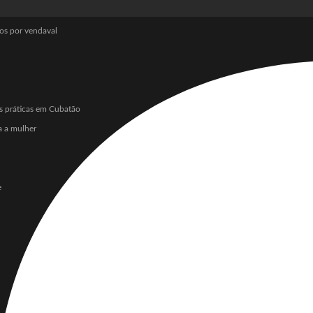
os por vendaval
as práticas em Cubatão
a a mulher
e