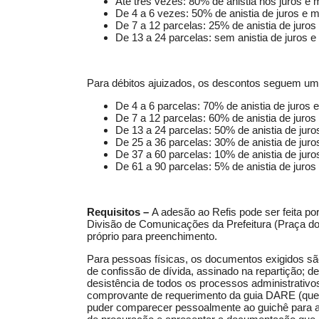
Até três vezes: 80% de anistia nos juros e 
De 4 a 6 vezes: 50% de anistia de juros e m
De 7 a 12 parcelas: 25% de anistia de juros
De 13 a 24 parcelas: sem anistia de juros e
Para débitos ajuizados, os descontos seguem uma 
De 4 a 6 parcelas: 70% de anistia de juros e
De 7 a 12 parcelas: 60% de anistia de juros
De 13 a 24 parcelas: 50% de anistia de juro
De 25 a 36 parcelas: 30% de anistia de juro
De 37 a 60 parcelas: 10% de anistia de juro
De 61 a 90 parcelas: 5% de anistia de juros
Requisitos –
A adesão ao Refis pode ser feita po
Divisão de Comunicações da Prefeitura (Praça dos
próprio para preenchimento.
Para pessoas físicas, os documentos exigidos sã
de confissão de dívida, assinado na repartição; d
desistência de todos os processos administrativos
comprovante de requerimento da guia DARE (que
puder comparecer pessoalmente ao guichê para ad