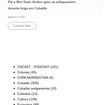
Pai e filho ficam feridos após se esfaquearem
durante briga em Cubatão
agosto 4, 2026
Carregar Mais
End of Content.
TODAS AS CATEGORIAS
CNCAST - PODCAST
(101)
Colunas
(45)
COPA NORDESTINA
(5)
Cubatão
(935)
Cubatão antigamente
(10)
Culinária
(13)
Cultura
(149)
Economia
(99)