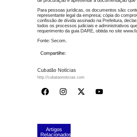
de procuração e apresentar a documentação que é 
Para pessoas jurídicas, os documentos são: cont
representante legal da empresa; cópia do comprov
confissão de dívida assinado na Prefeitura, decla
todos os processos judiciais e administrativos q
requerimento da guia DARE, obtida no site
www.fa
Fonte: Secom.
Compartilhe:
Cubatão Notícias
http://cubataonoticias.com
Artigos
Relacionados