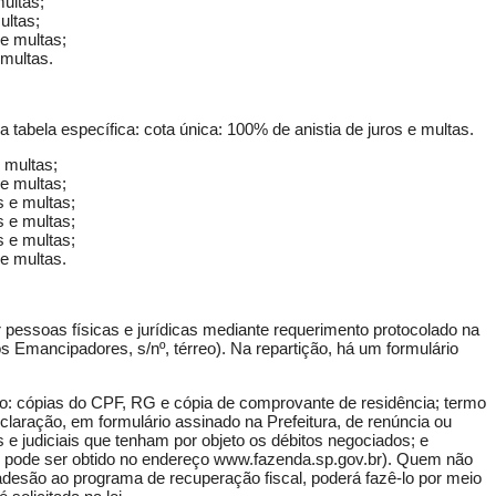
multas;
ultas;
 e multas;
 multas.
tabela específica: cota única: 100% de anistia de juros e multas.
 multas;
 e multas;
s e multas;
s e multas;
s e multas;
 e multas.
r pessoas físicas e jurídicas mediante requerimento protocolado na
 Emancipadores, s/nº, térreo). Na repartição, há um formulário
o: cópias do CPF, RG e cópia de comprovante de residência; termo
eclaração, em formulário assinado na Prefeitura, de renúncia ou
 e judiciais que tenham por objeto os débitos negociados; e
 pode ser obtido no endereço
www.fazenda.sp.gov.br
). Quem não
esão ao programa de recuperação fiscal, poderá fazê-lo por meio