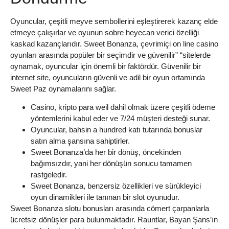
Oyuncular, çeşitli meyve sembollerini eşleştirerek kazanç elde
etmeye çalışırlar ve oyunun sobre heyecan verici özelliği
kaskad kazançlarıdır. Sweet Bonanza, çevrimiçi on line casino
oyunları arasında popüler bir seçimdir ve güvenilir” “sitelerde
oynamak, oyuncular için önemli bir faktördür. Güvenilir bir
internet site, oyuncuların güvenli ve adil bir oyun ortamında
Sweet Paz oynamalarını sağlar.
Casino, kripto para weil dahil olmak üzere çeşitli ödeme
yöntemlerini kabul eder ve 7/24 müşteri desteği sunar.
Oyuncular, bahsin a hundred katı tutarında bonuslar
satın alma şansına sahiptirler.
Sweet Bonanza’da her bir dönüş, öncekinden
bağımsızdır, yani her dönüşün sonucu tamamen
rastgeledir.
Sweet Bonanza, benzersiz özellikleri ve sürükleyici
oyun dinamikleri ile tanınan bir slot oyunudur.
Sweet Bonanza slotu bonusları arasında cömert çarpanlarla
ücretsiz dönüşler para bulunmaktadır. Rauntlar, Bayan Şans’ın