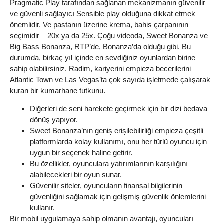
Pragmatic Play tarafından sağlanan mekanizmanın güvenilir
ve güvenli sağlayıcı Sensible play olduğuna dikkat etmek
önemlidir. Ve pastanın üzerine krema, bahis çarpanının
seçimidir – 20x ya da 25x. Çoğu videoda, Sweet Bonanza ve
Big Bass Bonanza, RTP’de, Bonanza’da olduğu gibi. Bu
durumda, birkaç yıl içinde en sevdiğiniz oyunlardan birine
sahip olabilirsiniz. Radim, kariyerini empieza becerilerini
Atlantic Town ve Las Vegas’ta çok sayıda işletmede çalışarak
kuran bir kumarhane tutkunu.
Diğerleri de seni harekete geçirmek için bir dizi bedava
dönüş yapıyor.
Sweet Bonanza’nın geniş erişilebilirliği empieza çeşitli
platformlarda kolay kullanımı, onu her türlü oyuncu için
uygun bir seçenek haline getirir.
Bu özellikler, oyunculara yatırımlarının karşılığını
alabilecekleri bir oyun sunar.
Güvenilir siteler, oyuncuların finansal bilgilerinin
güvenliğini sağlamak için gelişmiş güvenlik önlemlerini
kullanır.
Bir mobil uygulamaya sahip olmanın avantajı, oyuncuları