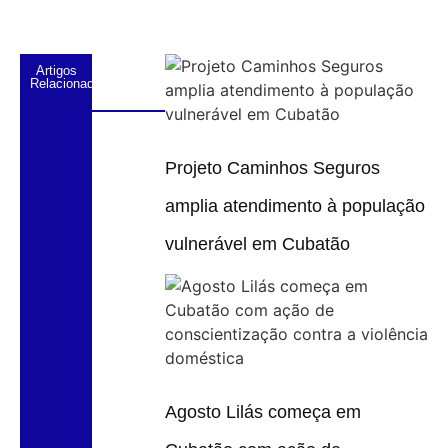
Artigos
Relacionados
Projeto Caminhos Seguros
amplia atendimento à população
vulnerável em Cubatão
Agosto Lilás começa em