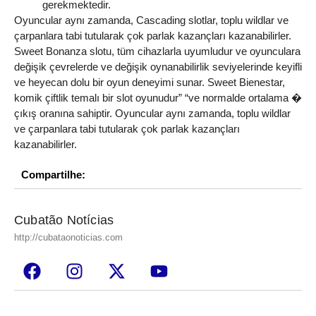
gerekmektedir.
Oyuncular aynı zamanda, Cascading slotlar, toplu wildlar ve
çarpanlara tabi tutularak çok parlak kazançları kazanabilirler.
Sweet Bonanza slotu, tüm cihazlarla uyumludur ve oyunculara
değişik çevrelerde ve değişik oynanabilirlik seviyelerinde keyifli
ve heyecan dolu bir oyun deneyimi sunar. Sweet Bienestar,
komik çiftlik temalı bir slot oyunudur” “ve normalde ortalama �
çıkış oranına sahiptir. Oyuncular aynı zamanda, toplu wildlar
ve çarpanlara tabi tutularak çok parlak kazançları
kazanabilirler.
Compartilhe:
Cubatão Notícias
http://cubataonoticias.com