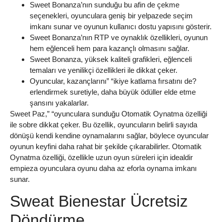
Sweet Bonanza’nın sunduğu bu afin de çekme
seçenekleri, oyunculara geniş bir yelpazede seçim
imkanı sunar ve oyunun kullanıcı dostu yapısını gösterir.
Sweet Bonanza’nın RTP ve oynaklık özellikleri, oyunun
hem eğlenceli hem para kazançlı olmasını sağlar.
Sweet Bonanza, yüksek kaliteli grafikleri, eğlenceli
temaları ve yenilikçi özellikleri ile dikkat çeker.
Oyuncular, kazançlarını” “ikiye katlama fırsatını de?
erlendirmek suretiyle, daha büyük ödüller elde etme
şansını yakalarlar.
Sweet Paz,” “oyunculara sunduğu Otomatik Oynatma özelliği
ile sobre dikkat çeker. Bu özellik, oyuncuların belirli sayıda
dönüşü kendi kendine oynamalarını sağlar, böylece oyuncular
oyunun keyfini daha rahat bir şekilde çıkarabilirler. Otomatik
Oynatma özelliği, özellikle uzun oyun süreleri için idealdir
empieza oyunculara oyunu daha az eforla oynama imkanı
sunar.
Sweat Bienestar Ücretsiz
Döndürme