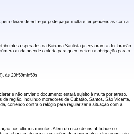
e quem deixar de entregar pode pagar multa e ter pendências com a
ntribuintes esperados da Baixada Santista já enviaram a declaração
úmero ainda acende o alerta para quem deixou a obrigação para a
29), às 23h59min59s.
larar e não enviar o documento estará sujeito à multa por atraso.
tes da região, incluindo moradores de Cubatão, Santos, São Vicente,
a, correndo contra o relógio para regularizar a situação com a
ação nos últimos minutos. Além do risco de instabilidade no
ta as chances de erros, omissões de rendimentos, divergência de