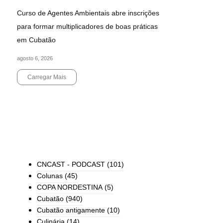
Curso de Agentes Ambientais abre inscrições
para formar multiplicadores de boas práticas
em Cubatão
agosto 6, 2026
Carregar Mais
End of Content.
TODAS AS CATEGORIAS
CNCAST - PODCAST
(101)
Colunas
(45)
COPA NORDESTINA
(5)
Cubatão
(940)
Cubatão antigamente
(10)
Culinária
(14)