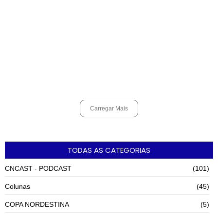
Alunos do Senai conhecem Projeto Barco Escola em Cubatão
agosto 6, 2026
Shows em homenagem a Elis Regina chegam a Santos e Cubatão;
confira datas
agosto 6, 2026
Carregar Mais
TODAS AS CATEGORIAS
CNCAST - PODCAST
(101)
Colunas
(45)
COPA NORDESTINA
(5)