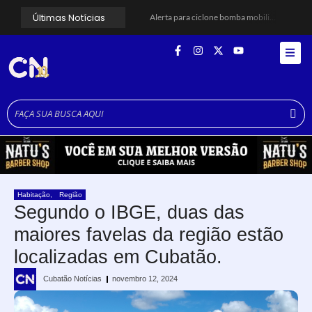
Últimas Notícias
Alerta para ciclone bomba mobiliza moradores de Cubatão após estragos causados por vendaval
Cubatão terá câmeras com transmissão ao vivo de pontos turísticos pela internet
Alunos do Senai conhecem Projeto Barco Escola em Cubatão
Shows em homenagem a Elis Regina chegam a Santos e Cubatão; confira datas
Curso de Agentes Ambientais abre inscrições para formar multiplicadores de boas práticas em Cubatão
Cubatão promove ações do Agosto Lilás para reforçar combate à violência contra a mulher
Santos avança com proposta para municipalizar manutenção das calçadas
Guarujá cria força-tarefa para enfrentar crise no abastecimento de água
Cubatão orienta população sobre esquema vacinal contra sarampo e poliomielite
Pai e filho ficam feridos após se esfaquearem durante briga em Cubatão
Habitação
,
Região
Segundo o IBGE, duas das
maiores favelas da região estão
localizadas em Cubatão.
Cubatão Notícias
novembro 12, 2024