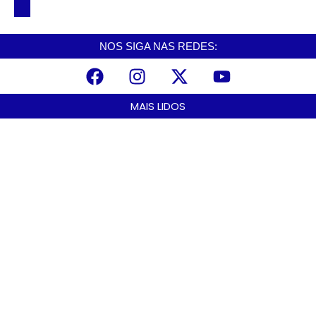
para conjunto habitacional em Cubatão
NOS SIGA NAS REDES:
MAIS LIDOS
Alerta para ciclone bomba mobiliza moradores de Cubatão após
estragos causados por vendaval
agosto 7, 2026
Cubatão terá câmeras com transmissão ao vivo de pontos turísticos
pela internet
agosto 6, 2026