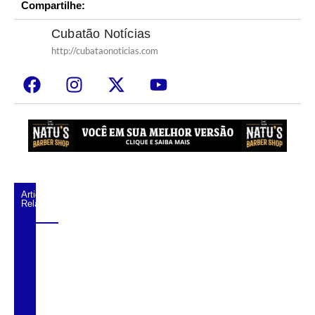
Compartilhe:
Cubatão Notícias
http://cubataonoticias.com
Artigos
Relacionados
Caminhão perde freio, bate em barranco e
causa lentidão na Anchieta
Ventos fortes bloqueiam trecho da Avenida
Tancredo Neves em Cubatão