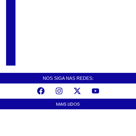
Carreta carregada com café pega fogo na
Rodovia Anchieta
Acidente com duas carretas e caminhão
trava descida da Anchieta em Cubatão
NOS SIGA NAS REDES:
MAIS LIDOS
Praia Grande amplia proteção a mulheres vítimas de violência e