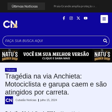
Últimas Notícias
Praia Grande amplia proteção a mulheres vítimas de violência e registra dezenas de prisões
Cubatão prepara projeto de revitalização urbana para estimular investimentos
Alerta para ciclone bomba mobiliza moradores de Cubatão após estragos causados por vendaval
Cubatão terá câmeras com transmissão ao vivo de pontos turísticos pela internet
Alunos do Senai conhecem Projeto Barco Escola em Cubatão
Shows em homenagem a Elis Regina chegam a Santos e Cubatão; confira datas
Curso de Agentes Ambientais abre inscrições para formar multiplicadores de boas práticas em Cubatão
Cubatão promove ações do Agosto Lilás para reforçar combate à violência contra a mulher
Santos avança com proposta para municipalizar manutenção das calçadas
Guarujá cria força-tarefa para enfrentar crise no abastecimento de água
Trânsito
Tragédia na via Anchieta:
Motociclista e garupa caem e são
atingidos por carreta.
Cubatão Notícias
julho 15, 2024