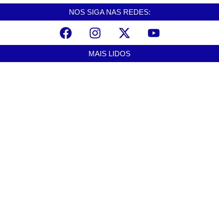
NOS SIGA NAS REDES:
MAIS LIDOS
Santos avança com proposta para municipalizar manutenção das
calçadas
agosto 5, 2026
Guarujá cria força-tarefa para enfrentar crise no abastecimento de
água
agosto 5, 2026
Cubatão orienta população sobre esquema vacinal contra sarampo e