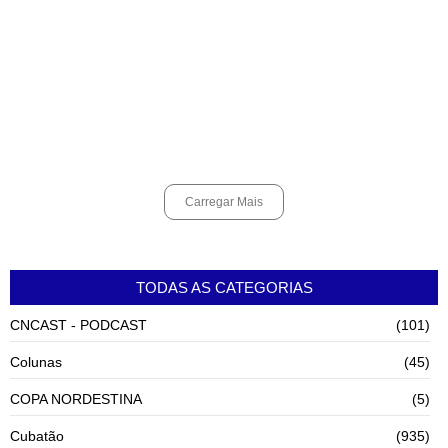
poliomielite
agosto 5, 2026
Pai e filho ficam feridos após se esfaquearem durante briga em
Cubatão
agosto 4, 2026
Carregar Mais
TODAS AS CATEGORIAS
CNCAST - PODCAST
(101)
Colunas
(45)
COPA NORDESTINA
(5)
Cubatão
(935)