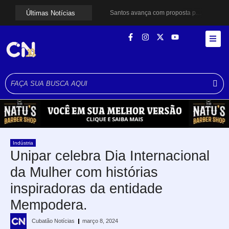
Últimas Notícias
Santos avança com proposta para municipalizar manutenção das calçadas
Guarujá cria força-tarefa para enfrentar crise no abastecimento de água
Cubatão orienta população sobre esquema vacinal contra sarampo e poliomielite
Pai e filho ficam feridos após se esfaquearem durante briga em Cubatão
Projeto Caminhos Seguros amplia atendimento à população vulnerável em Cubatão
Agosto Lilás começa em Cubatão com ação de conscientização contra a violência doméstica
Cubatão inicia campanha de multivacinação para crianças e adolescentes
Formatura marca conquista de 50 alunos da EJA em Cubatão
Lagoa do Quarentenário ganha nova estrutura e se torna referência para futuros parques em São Vicente
Idosa morre após sofrer mal súbito ao entrar no mar em Santos
Indústria
Unipar celebra Dia Internacional
da Mulher com histórias
inspiradoras da entidade
Mempodera.
Cubatão Notícias
março 8, 2024