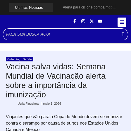
Últimas Notícias
Alerta para ciclone bomba mobiliza moradores de Cubatão após estragos causados por vendaval
Cubatão terá câmeras com transmissão ao vivo de pontos turísticos pela internet
Alunos do Senai conhecem Projeto Barco Escola em Cubatão
Shows em homenagem a Elis Regina chegam a Santos e Cubatão; confira datas
Curso de Agentes Ambientais abre inscrições para formar multiplicadores de boas práticas em Cubatão
Cubatão promove ações do Agosto Lilás para reforçar combate à violência contra a mulher
Santos avança com proposta para municipalizar manutenção das calçadas
Guarujá cria força-tarefa para enfrentar crise no abastecimento de água
Cubatão orienta população sobre esquema vacinal contra sarampo e poliomielite
Cubatão
,
Saúde
Pai e filho ficam feridos após se esfaquearem durante briga em Cubatão
Vacina salva vidas: Semana
Mundial de Vacinação alerta
sobre a importância da
imunização
Julia Figueiroa
maio 1, 2026
Viajantes que vão para a Copa do Mundo devem se imunizar
contra o sarampo por causa de surtos nos Estados Unidos,
Canadá e México