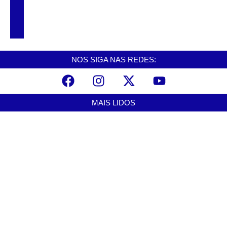
Cubatão promove ações do Agosto Lilás
para reforçar combate à violência contra a
mulher
NOS SIGA NAS REDES:
MAIS LIDOS
Alerta para ciclone bomba mobiliza moradores de Cubatão após
estragos causados por vendaval
agosto 7, 2026
Cubatão terá câmeras com transmissão ao vivo de pontos turísticos
pela internet