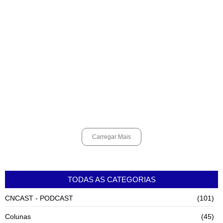
agosto 6, 2026
Alunos do Senai conhecem Projeto Barco Escola em Cubatão
agosto 6, 2026
Shows em homenagem a Elis Regina chegam a Santos e Cubatão;
confira datas
agosto 6, 2026
Carregar Mais
TODAS AS CATEGORIAS
CNCAST - PODCAST
(101)
Colunas
(45)