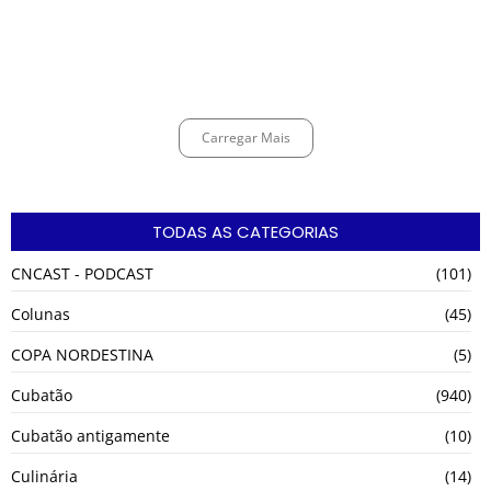
Curso de Agentes Ambientais abre inscrições para formar
multiplicadores de boas práticas em Cubatão
agosto 6, 2026
Carregar Mais
TODAS AS CATEGORIAS
CNCAST - PODCAST
(101)
Colunas
(45)
COPA NORDESTINA
(5)
Cubatão
(940)
Cubatão antigamente
(10)
Culinária
(14)