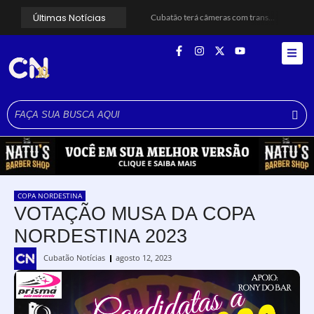
Últimas Notícias
Cubatão terá câmeras com transmissão ao vivo de pontos turísticos pela internet
Alunos do Senai conhecem Projeto Barco Escola em Cubatão
Shows em homenagem a Elis Regina chegam a Santos e Cubatão; confira datas
Curso de Agentes Ambientais abre inscrições para formar multiplicadores de boas práticas em Cubatão
Cubatão promove ações do Agosto Lilás para reforçar combate à violência contra a mulher
Santos avança com proposta para municipalizar manutenção das calçadas
Guarujá cria força-tarefa para enfrentar crise no abastecimento de água
Cubatão orienta população sobre esquema vacinal contra sarampo e poliomielite
Pai e filho ficam feridos após se esfaquearem durante briga em Cubatão
Projeto Caminhos Seguros amplia atendimento à população vulnerável em Cubatão
COPA NORDESTINA
VOTAÇÃO MUSA DA COPA
NORDESTINA 2023
Cubatão Notícias
agosto 12, 2023