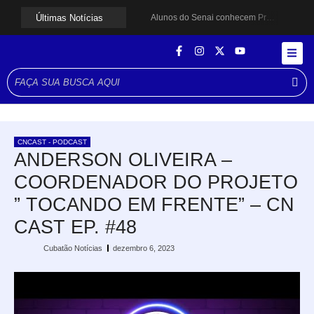
Últimas Notícias
Alunos do Senai conhecem Projeto Barco Escola em Cubatão
Shows em homenagem a Elis Regina chegam a Santos e Cubatão; confira datas
Curso de Agentes Ambientais abre inscrições para formar multiplicadores de boas práticas em Cubatão
Cubatão promove ações do Agosto Lilás para reforçar combate à violência contra a mulher
Santos avança com proposta para municipalizar manutenção das calçadas
Guarujá cria força-tarefa para enfrentar crise no abastecimento de água
Cubatão orienta população sobre esquema vacinal contra sarampo e poliomielite
Pai e filho ficam feridos após se esfaquearem durante briga em Cubatão
Projeto Caminhos Seguros amplia atendimento à população vulnerável em Cubatão
CNCAST - PODCAST
Agosto Lilás começa em Cubatão com ação de conscientização contra a violência doméstica
ANDERSON OLIVEIRA –
COORDENADOR DO PROJETO
” TOCANDO EM FRENTE” – CN
CAST EP. #48
Cubatão Notícias
dezembro 6, 2023