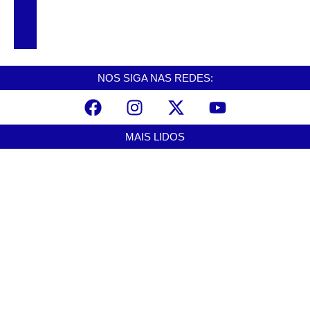
CNCAST – TEMP.2 #56 – DINHO – EX
VEREADOR
NOS SIGA NAS REDES:
MAIS LIDOS