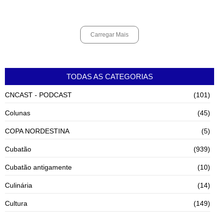
violência contra a mulher
agosto 6, 2026
Carregar Mais
TODAS AS CATEGORIAS
CNCAST - PODCAST
(101)
Colunas
(45)
COPA NORDESTINA
(5)
Cubatão
(939)
Cubatão antigamente
(10)
Culinária
(14)
Cultura
(149)