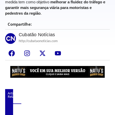
medida tem como objetivo
melhorar a fluidez do tráfego e
garantir mais segurança viária para motoristas e
pedestres da região
.
Compartilhe:
Cubatão Notícias
http://cubataonoticias.com
Artigos
Relacionados
Caminhão perde freio, bate em barranco e
causa lentidão na Anchieta