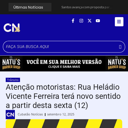
Últimas Notícias
Santos avança com proposta para municipalizar manutenção das calçadas
Guarujá cria força-tarefa para enfrentar crise no abastecimento de água
Cubatão orienta população sobre esquema vacinal contra sarampo e poliomielite
Pai e filho ficam feridos após se esfaquearem durante briga em Cubatão
Projeto Caminhos Seguros amplia atendimento à população vulnerável em Cubatão
Agosto Lilás começa em Cubatão com ação de conscientização contra a violência doméstica
Cubatão inicia campanha de multivacinação para crianças e adolescentes
Formatura marca conquista de 50 alunos da EJA em Cubatão
Lagoa do Quarentenário ganha nova estrutura e se torna referência para futuros parques em São Vicente
Idosa morre após sofrer mal súbito ao entrar no mar em Santos
Trânsito
Atenção motoristas: Rua Heládio
Vicente Ferreira terá novo sentido
a partir desta sexta (12)
Cubatão Notícias
setembro 12, 2025