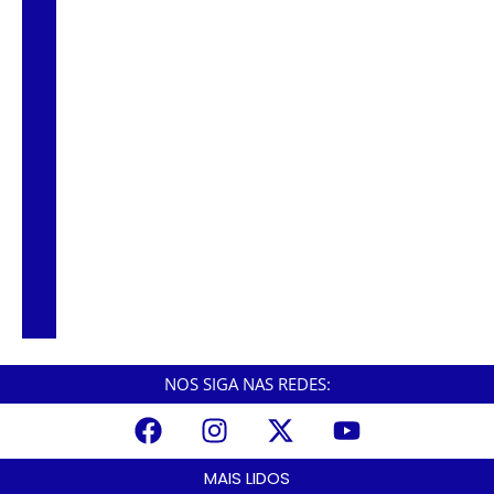
Ventos fortes bloqueiam trecho da Avenida
Tancredo Neves em Cubatão
Carreta carregada com café pega fogo na
Rodovia Anchieta
Acidente com duas carretas e caminhão
trava descida da Anchieta em Cubatão
NOS SIGA NAS REDES:
MAIS LIDOS