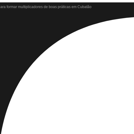
ara formar multiplicadores de boas práticas em Cubatão
forçar combate à violência contra a mulher
ar manutenção das calçadas
 no abastecimento de água
nal contra sarampo e poliomielite
 durante briga em Cubatão
o à população vulnerável em Cubatão
conscientização contra a violência doméstica
ra crianças e adolescentes
EJA em Cubatão