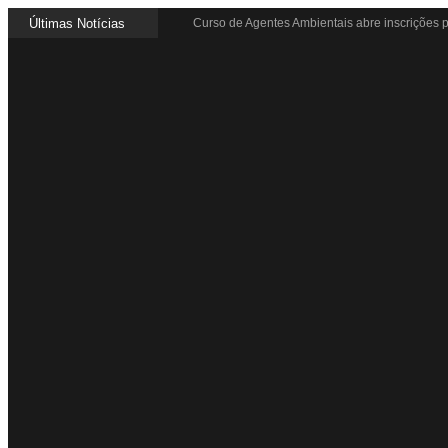
Últimas Notícias
Curso de Agentes Ambientais abre inscrições p
Cubatão promove ações do Agosto Lilás para re
Santos avança com proposta para municipaliz
Guarujá cria força-tarefa para enfrentar crise
Cubatão orienta população sobre esquema vaci
Pai e filho ficam feridos após se esfaquearem
Projeto Caminhos Seguros amplia atendiment
Agosto Lilás começa em Cubatão com ação de 
Cubatão inicia campanha de multivacinação pa
Formatura marca conquista de 50 alunos da 