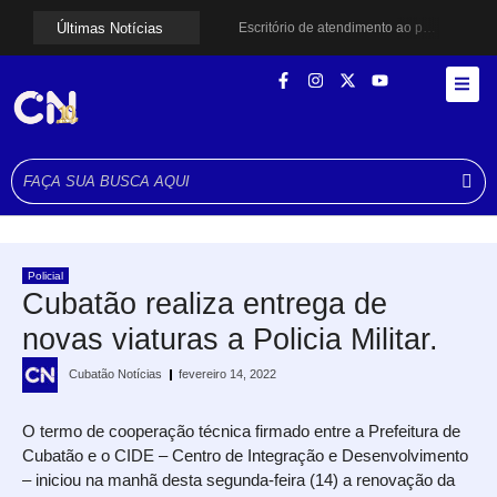
Últimas Notícias
Escritório de atendimento ao público será criado para acompanhar projeto do túnel entre Santos e Guarujá
Mulher é resgatada por guarda-vidas após princípio de afogamento na Praia da Enseada
Jovens criam grupo de pagode para evangelizar em Cubatão
Praia Grande amplia proteção a mulheres vítimas de violência e registra dezenas de prisões
Cubatão prepara projeto de revitalização urbana para estimular investimentos
Alerta para ciclone bomba mobiliza moradores de Cubatão após estragos causados por vendaval
Cubatão terá câmeras com transmissão ao vivo de pontos turísticos pela internet
Alunos do Senai conhecem Projeto Barco Escola em Cubatão
Shows em homenagem a Elis Regina chegam a Santos e Cubatão; confira datas
Curso de Agentes Ambientais abre inscrições para formar multiplicadores de boas práticas em Cubatão
Policial
Cubatão realiza entrega de
novas viaturas a Policia Militar.
Cubatão Notícias
fevereiro 14, 2022
O termo de cooperação técnica firmado entre a Prefeitura de
Cubatão e o CIDE – Centro de Integração e Desenvolvimento
– iniciou na manhã desta segunda-feira (14) a renovação da