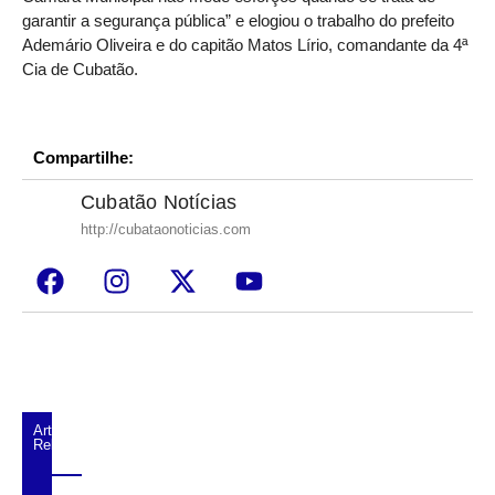
garantir a segurança pública” e elogiou o trabalho do prefeito
Ademário Oliveira e do capitão Matos Lírio, comandante da 4ª
Cia de Cubatão.
Compartilhe:
Cubatão Notícias
http://cubataonoticias.com
Artigos
Relacionados
Trio é preso após série de assaltos a lojas