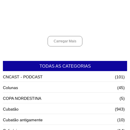
Praia Grande amplia proteção a mulheres vítimas de violência e
registra dezenas de prisões
agosto 8, 2026
Carregar Mais
TODAS AS CATEGORIAS
CNCAST - PODCAST
(101)
Colunas
(45)
COPA NORDESTINA
(5)
Cubatão
(943)
Cubatão antigamente
(10)