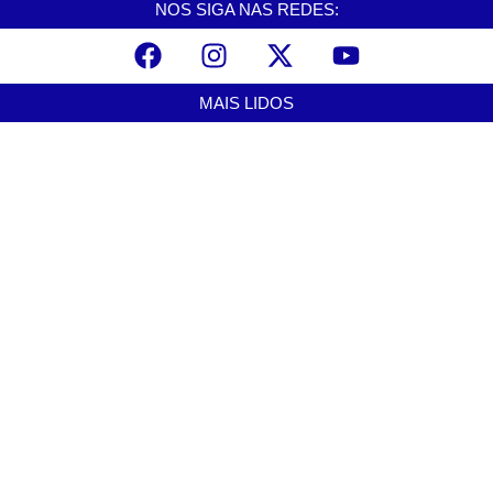
NOS SIGA NAS REDES:
MAIS LIDOS
Escritório de atendimento ao público será criado para acompanhar
projeto do túnel entre Santos e Guarujá
agosto 9, 2026
Mulher é resgatada por guarda-vidas após princípio de afogamento
na Praia da Enseada
agosto 9, 2026
Jovens criam grupo de pagode para evangelizar em Cubatão
agosto 9, 2026