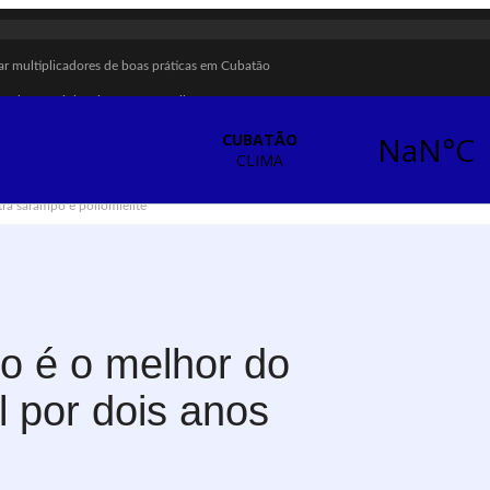
ar multiplicadores de boas práticas em Cubatão
ombate à violência contra a mulher
enção das calçadas
ecimento de água
ra sarampo e poliomielite
briga em Cubatão
ação vulnerável em Cubatão
ização contra a violência doméstica
ças e adolescentes
o é o melhor do
ubatão
l por dois anos