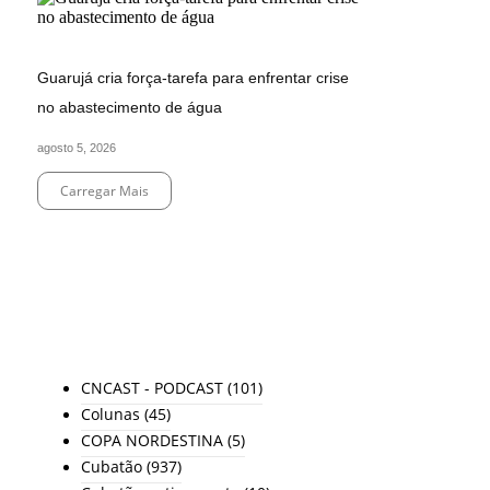
Guarujá cria força-tarefa para enfrentar crise
no abastecimento de água
agosto 5, 2026
Carregar Mais
End of Content.
TODAS AS CATEGORIAS
CNCAST - PODCAST
(101)
Colunas
(45)
COPA NORDESTINA
(5)
Cubatão
(937)