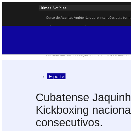
Últimas Notícias
Curso de Agentes Ambientais abre inscrições para form
Cubatão promove ações do Agosto Lilás para reforçar c
Santos avança com proposta para municipalizar manut
Guarujá cria força-tarefa para enfrentar crise no abast
Cubatão orienta população sobre esquema vacinal cont
Pai e filho ficam feridos após se esfaquearem durante 
Projeto Caminhos Seguros amplia atendimento à popul
Esporte
Agosto Lilás começa em Cubatão com ação de conscient
Cubatão inicia campanha de multivacinação para crian
Cubatense Jaquinh
Formatura marca conquista de 50 alunos da EJA em C
Kickboxing naciona
consecutivos.