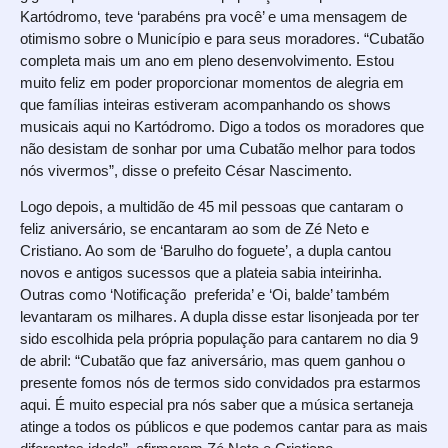
Kartódromo, teve ‘parabéns pra você’ e uma mensagem de
otimismo sobre o Município e para seus moradores. “Cubatão
completa mais um ano em pleno desenvolvimento. Estou
muito feliz em poder proporcionar momentos de alegria em
que famílias inteiras estiveram acompanhando os shows
musicais aqui no Kartódromo. Digo a todos os moradores que
não desistam de sonhar por uma Cubatão melhor para todos
nós vivermos”, disse o prefeito César Nascimento.
Logo depois, a multidão de 45 mil pessoas que cantaram o
feliz aniversário, se encantaram ao som de Zé Neto e
Cristiano. Ao som de ‘Barulho do foguete’, a dupla cantou
novos e antigos sucessos que a plateia sabia inteirinha.
Outras como ‘Notificação preferida’ e ‘Oi, balde’ também
levantaram os milhares. A dupla disse estar lisonjeada por ter
sido escolhida pela própria população para cantarem no dia 9
de abril: “Cubatão que faz aniversário, mas quem ganhou o
presente fomos nós de termos sido convidados pra estarmos
aqui. É muito especial pra nós saber que a música sertaneja
atinge a todos os públicos e que podemos cantar para as mais