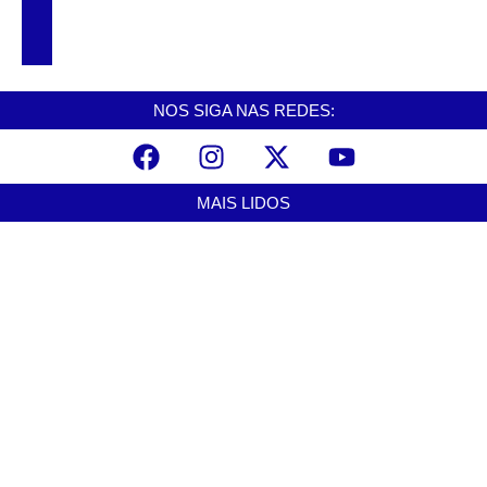
Exposição gratuita em Cubatão celebra
vida e obra de Afonso Schmidt
NOS SIGA NAS REDES:
MAIS LIDOS
Alerta para ciclone bomba mobiliza moradores de Cubatão após
estragos causados por vendaval
agosto 7, 2026
Cubatão terá câmeras com transmissão ao vivo de pontos turísticos
pela internet
agosto 6, 2026