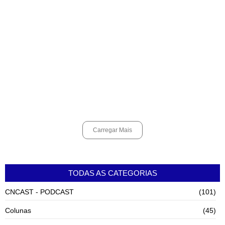
Alunos do Senai conhecem Projeto Barco Escola em Cubatão
agosto 6, 2026
Shows em homenagem a Elis Regina chegam a Santos e Cubatão;
confira datas
agosto 6, 2026
Carregar Mais
TODAS AS CATEGORIAS
CNCAST - PODCAST
(101)
Colunas
(45)