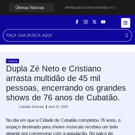
Últimas Notícias
Alerta para ciclone bomba mobiliza moradores de Cubatão após estragos causados por vendaval
Cubatão terá câmeras com transmissão ao vivo de pontos turísticos pela internet
Alunos do Senai conhecem Projeto Barco Escola em Cubatão
Shows em homenagem a Elis Regina chegam a Santos e Cubatão; confira datas
Curso de Agentes Ambientais abre inscrições para formar multiplicadores de boas práticas em Cubatão
Cubatão promove ações do Agosto Lilás para reforçar combate à violência contra a mulher
Santos avança com proposta para municipalizar manutenção das calçadas
Guarujá cria força-tarefa para enfrentar crise no abastecimento de água
Cubatão orienta população sobre esquema vacinal contra sarampo e poliomielite
Cultura
Pai e filho ficam feridos após se esfaquearem durante briga em Cubatão
Dupla Zé Neto e Cristiano
arrasta multidão de 45 mil
pessoas, encerrando os grandes
shows de 76 anos de Cubatão.
Cubatão Notícias
abril 10, 2025
No dia em que a Cidade de Cubatão completou 76 anos, o
espaço destinado para shows musicais recebeu um bolo
gigante pra comemorar com a população. No palco do