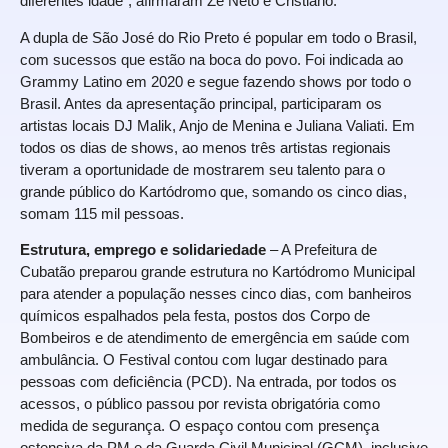
diferentes idade”, afirmaram Zé Neto e Cristiano.
A dupla de São José do Rio Preto é popular em todo o Brasil,
com sucessos que estão na boca do povo. Foi indicada ao
Grammy Latino em 2020 e segue fazendo shows por todo o
Brasil. Antes da apresentação principal, participaram os
artistas locais DJ Malik, Anjo de Menina e Juliana Valiati. Em
todos os dias de shows, ao menos três artistas regionais
tiveram a oportunidade de mostrarem seu talento para o
grande público do Kartódromo que, somando os cinco dias,
somam 115 mil pessoas.
Estrutura, emprego e solidariedade
– A Prefeitura de
Cubatão preparou grande estrutura no Kartódromo Municipal
para atender a população nesses cinco dias, com banheiros
químicos espalhados pela festa, postos dos Corpo de
Bombeiros e de atendimento de emergência em saúde com
ambulância. O Festival contou com lugar destinado para
pessoas com deficiência (PCD). Na entrada, por todos os
acessos, o público passou por revista obrigatória como
medida de segurança. O espaço contou com presença
ostensiva da PM e da Guarda Civil Municipal (GCM), inclusive