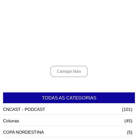
Curso de Agentes Ambientais abre inscrições para formar
multiplicadores de boas práticas em Cubatão
agosto 6, 2026
Cubatão promove ações do Agosto Lilás para reforçar combate à
violência contra a mulher
agosto 6, 2026
Carregar Mais
TODAS AS CATEGORIAS
CNCAST - PODCAST
(101)
Colunas
(45)
COPA NORDESTINA
(5)