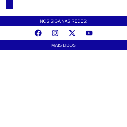
Cubatão
NOS SIGA NAS REDES:
MAIS LIDOS
Alunos do Senai conhecem Projeto Barco Escola em Cubatão
agosto 6, 2026
Shows em homenagem a Elis Regina chegam a Santos e Cubatão;
confira datas
agosto 6, 2026