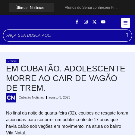
Últimas Notícias
Alunos do Senai conhecem Projeto Barco Escola em Cubatão
Shows em homenagem a Elis Regina chegam a Santos e Cubatão; confira datas
Curso de Agentes Ambientais abre inscrições para formar multiplicadores de boas práticas em Cubatão
Cubatão promove ações do Agosto Lilás para reforçar combate à violência contra a mulher
Santos avança com proposta para municipalizar manutenção das calçadas
Guarujá cria força-tarefa para enfrentar crise no abastecimento de água
Cubatão orienta população sobre esquema vacinal contra sarampo e poliomielite
Pai e filho ficam feridos após se esfaquearem durante briga em Cubatão
Projeto Caminhos Seguros amplia atendimento à população vulnerável em Cubatão
Policial
Agosto Lilás começa em Cubatão com ação de conscientização contra a violência doméstica
EM CUBATÃO, ADOLESCENTE
MORRE AO CAIR DE VAGÃO
DE TREM.
Cubatão Notícias
agosto 3, 2023
No final da noite de quarta-feira (02), equipes de resgate foram
acionadas para socorrer um adolescente de 17 anos que
havia caído sob vagões em movimento, na altura do bairro
Vila Natal.