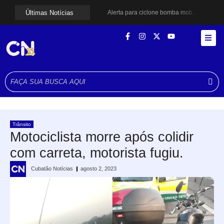
Últimas Notícias
Alerta para ciclone bomba mobiliza moradores de Cubatão após estragos causados por vendaval
Cubatão terá câmeras com transmissão ao vivo de pontos turísticos pela internet
Alunos do Senai conhecem Projeto Barco Escola em Cubatão
Shows em homenagem a Elis Regina chegam a Santos e Cubatão; confira datas
Curso de Agentes Ambientais abre inscrições para formar multiplicadores de boas práticas em Cubatão
Cubatão promove ações do Agosto Lilás para reforçar combate à violência contra a mulher
Santos avança com proposta para municipalizar manutenção das calçadas
Guarujá cria força-tarefa para enfrentar crise no abastecimento de água
Cubatão orienta população sobre esquema vacinal contra sarampo e poliomielite
Pai e filho ficam feridos após se esfaquearem durante briga em Cubatão
Trânsito
Motociclista morre após colidir
com carreta, motorista fugiu.
Cubatão Notícias
agosto 2, 2023