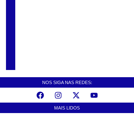
Tancredo Neves em Cubatão
Carreta carregada com café pega fogo na
Rodovia Anchieta
Acidente com duas carretas e caminhão
trava descida da Anchieta em Cubatão
NOS SIGA NAS REDES:
MAIS LIDOS
Alerta para ciclone bomba mobiliza moradores de Cubatão após