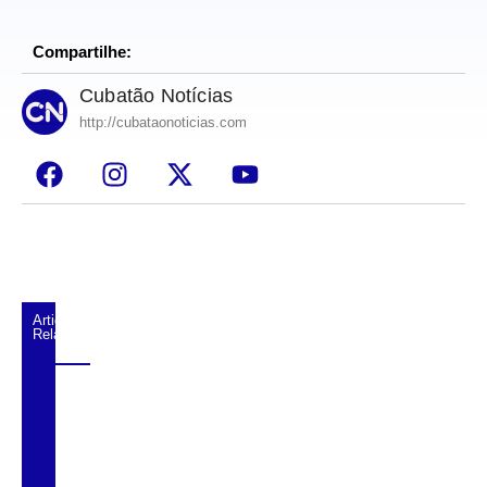
Compartilhe:
Cubatão Notícias
http://cubataonoticias.com
Artigos
Relacionados
Caminhão perde freio, bate em barranco e
causa lentidão na Anchieta
Ventos fortes bloqueiam trecho da Avenida