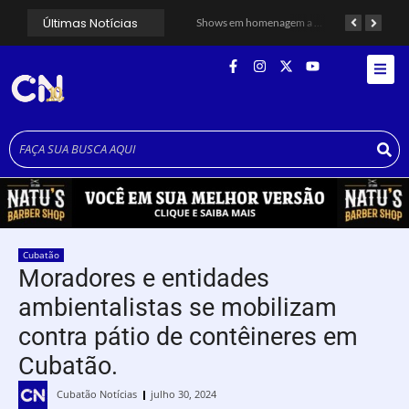
Últimas Notícias
Alunos do Senai conhecem Projeto Barco Escola em Cubatão
Shows em homenagem a Elis Regina chegam a Santos e Cubatão; confira datas
Curso de Agentes Ambientais abre inscrições para formar multiplicadores de boas práticas em Cubatão
Cubatão
Moradores e entidades
ambientalistas se mobilizam
contra pátio de contêineres em
Cubatão.
Cubatão Notícias
julho 30, 2024