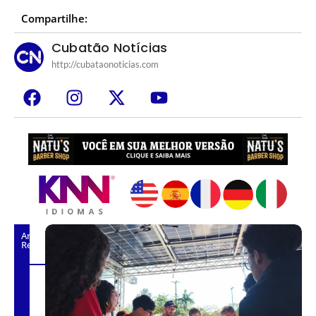
Compartilhe:
Cubatão Notícias
http://cubataonoticias.com
Artigos
Relacionados
S
a