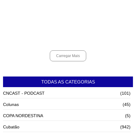
agosto 7, 2026
Cubatão terá câmeras com transmissão ao vivo de pontos turísticos
pela internet
agosto 6, 2026
Carregar Mais
TODAS AS CATEGORIAS
CNCAST - PODCAST
(101)
Colunas
(45)
COPA NORDESTINA
(5)
Cubatão
(942)