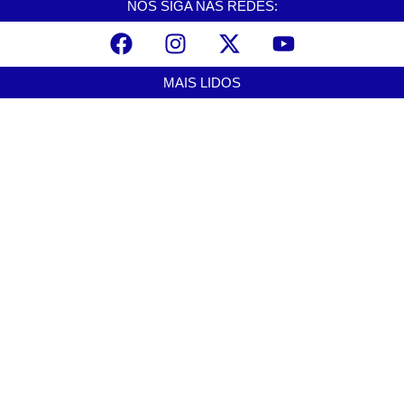
NOS SIGA NAS REDES:
MAIS LIDOS
Praia Grande amplia proteção a mulheres vítimas de violência e
registra dezenas de prisões
agosto 8, 2026
Cubatão prepara projeto de revitalização urbana para estimular
investimentos
agosto 8, 2026
Alerta para ciclone bomba mobiliza moradores de Cubatão após
estragos causados por vendaval