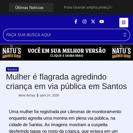
Últimas Notícias
Praia Grande amplia proteção a mulheres vítimas de violência e registra dezenas de prisões
Cubatão prepara projeto de revitalização urbana para estimular investimentos
Alerta para ciclone bomba mobiliza moradores de Cubatão após estragos causados por vendaval
Cubatão terá câmeras com transmissão ao vivo de pontos turísticos pela internet
Alunos do Senai conhecem Projeto Barco Escola em Cubatão
Shows em homenagem a Elis Regina chegam a Santos e Cubatão; confira datas
Curso de Agentes Ambientais abre inscrições para formar multiplicadores de boas práticas em Cubatão
Cubatão promove ações do Agosto Lilás para reforçar combate à violência contra a mulher
Santos avança com proposta para municipalizar manutenção das calçadas
Guarujá cria força-tarefa para enfrentar crise no abastecimento de água
Santos
Mulher é flagrada agredindo
criança em via pública em Santos
Almir Anhas
abril 24, 2026
Uma mulher foi registrada por câmeras de monitoramento
enquanto agredia uma menina em plena via pública, na
cidade de
Santos
. As imagens mostram a suspeita
desferindo tapas no rosto da criança, que estava em um