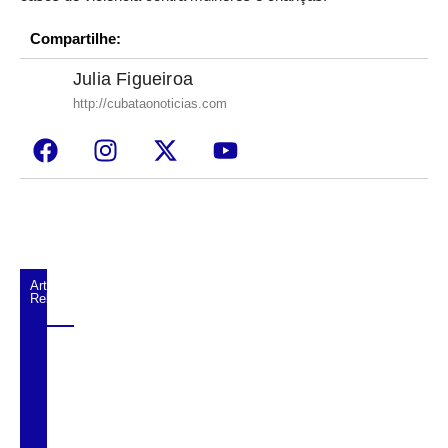
Compartilhe:
Julia Figueiroa
http://cubataonoticias.com
Artigos
Relacionados
Alunos do Senai conhecem Projeto Barco
Escola em Cubatão
Shows em homenagem a Elis Regina