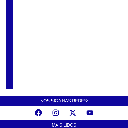
chegam a Santos e Cubatão; confira datas
Curso de Agentes Ambientais abre
inscrições para formar multiplicadores de
boas práticas em Cubatão
Cubatão promove ações do Agosto Lilás
para reforçar combate à violência contra a
mulher
NOS SIGA NAS REDES:
MAIS LIDOS