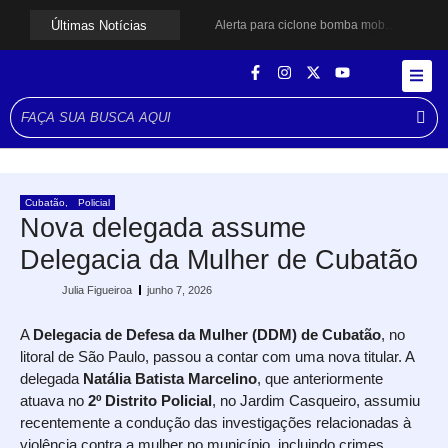
Últimas Notícias
Alerta para ciclone bomba mobiliza moradores de Cubatão após estragos causados por vendaval
Cubatão terá câmeras com transmissão ao vivo de pontos turísticos pela internet
Alunos do Senai conhecem Projeto Barco Escola em Cubatão
Shows em homenagem a Elis Regina chegam a Santos e Cubatão; confira datas
Curso de Agentes Ambientais abre inscrições para formar multiplicadores de boas práticas em Cubatão
Cubatão promove ações do Agosto Lilás para reforçar combate à violência contra a mulher
Santos avança com proposta para municipalizar manutenção das calçadas
Guarujá cria força-tarefa para enfrentar crise no abastecimento de água
Cubatão orienta população sobre esquema vacinal contra sarampo e poliomielite
Cubatão
,
Policial
Pai e filho ficam feridos após se esfaquearem durante briga em Cubatão
Nova delegada assume
Delegacia da Mulher de Cubatão
Julia Figueiroa
junho 7, 2026
A
Delegacia de Defesa da Mulher (DDM) de Cubatão
, no
litoral de São Paulo, passou a contar com uma nova titular. A
delegada
Natália Batista Marcelino
, que anteriormente
atuava no
2º Distrito Policial
, no Jardim Casqueiro, assumiu
recentemente a condução das investigações relacionadas à
violência contra a mulher no município, incluindo crimes