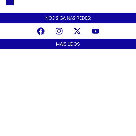
de crescimento
NOS SIGA NAS REDES:
MAIS LIDOS
Praia Grande amplia proteção a mulheres vítimas de violência e
registra dezenas de prisões
agosto 8, 2026
Cubatão prepara projeto de revitalização urbana para estimular
investimentos
agosto 8, 2026