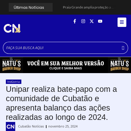
Últimas Notícias
Praia Grande amplia proteção a mulheres vítimas de violência e registra dezenas de prisões
Cubatão prepara projeto de revitalização urbana para estimular investimentos
Alerta para ciclone bomba mobiliza moradores de Cubatão após estragos causados por vendaval
Cubatão terá câmeras com transmissão ao vivo de pontos turísticos pela internet
Alunos do Senai conhecem Projeto Barco Escola em Cubatão
Shows em homenagem a Elis Regina chegam a Santos e Cubatão; confira datas
Curso de Agentes Ambientais abre inscrições para formar multiplicadores de boas práticas em Cubatão
Cubatão promove ações do Agosto Lilás para reforçar combate à violência contra a mulher
Santos avança com proposta para municipalizar manutenção das calçadas
Guarujá cria força-tarefa para enfrentar crise no abastecimento de água
Indústria
Unipar realiza bate-papo com a
comunidade de Cubatão e
apresenta balanço das ações
realizadas ao longo de 2024.
Cubatão Notícias
novembro 25, 2024