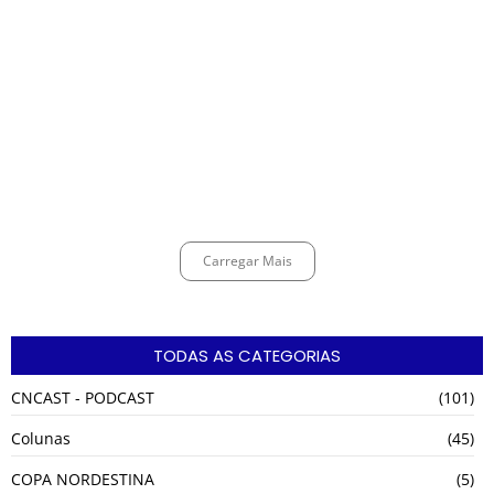
Alerta para ciclone bomba mobiliza moradores de Cubatão após
estragos causados por vendaval
agosto 7, 2026
Cubatão terá câmeras com transmissão ao vivo de pontos turísticos
pela internet
agosto 6, 2026
Carregar Mais
TODAS AS CATEGORIAS
CNCAST - PODCAST
(101)
Colunas
(45)
COPA NORDESTINA
(5)