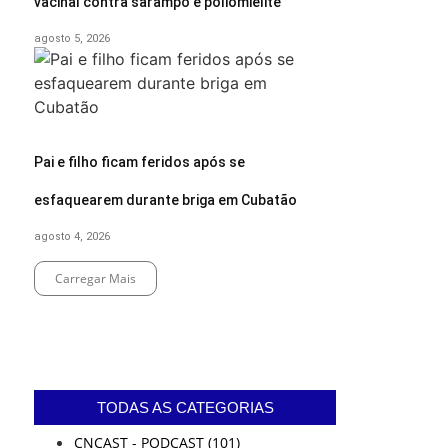
vacinal contra sarampo e poliomielite
agosto 5, 2026
Pai e filho ficam feridos após se
esfaquearem durante briga em Cubatão
agosto 4, 2026
Carregar Mais
End of Content.
TODAS AS CATEGORIAS
CNCAST - PODCAST
(101)