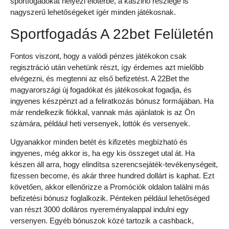
sportfogadókat helyezi előtérbe, a kaszinó részlege is
nagyszerű lehetőségeket ígér minden játékosnak.
Sportfogadás A 22bet Felületén
Fontos viszont, hogy a valódi pénzes játékokon csak
regisztráció után vehetünk részt, így érdemes azt mielőbb
elvégezni, és megtenni az első befizetést. A 22Bet the
magyarországi új fogadókat és játékosokat fogadja, és
ingyenes készpénzt ad a feliratkozás bónusz formájában. Ha
már rendelkezik fiókkal, vannak más ajánlatok is az Ön
számára, például heti versenyek, lottók és versenyek.
Ugyanakkor minden betét és kifizetés megbízható és
ingyenes, még akkor is, ha egy kis összeget utal át. Ha
készen áll arra, hogy elindítsa szerencsejáték-tevékenységeit,
fizessen become, és akár three hundred dollárt is kaphat. Ezt
követően, akkor ellenőrizze a Promóciók oldalon találni más
befizetési bónusz foglalkozik. Pénteken például lehetőséged
van részt 3000 dolláros nyereményalappal indulni egy
versenyen. Egyéb bónuszok közé tartozik a cashback,