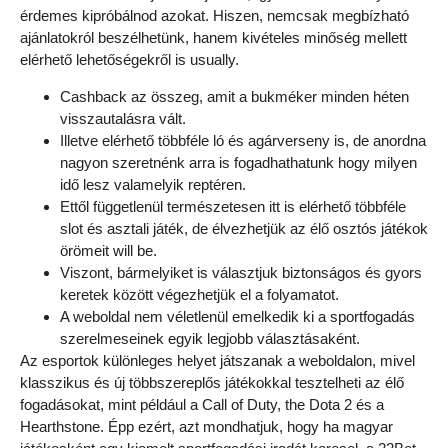
érdemes kipróbálnod azokat. Hiszen, nemcsak megbízható
ajánlatokról beszélhetünk, hanem kivételes minőség mellett
elérhető lehetőségekről is usually.
Cashback az összeg, amit a bukméker minden héten
visszautalásra vált.
Illetve elérhető többféle ló és agárverseny is, de anordna
nagyon szeretnénk arra is fogadhathatunk hogy milyen
idő lesz valamelyik reptéren.
Ettől függetlenül természetesen itt is elérhető többféle
slot és asztali játék, de élvezhetjük az élő osztós játékok
örömeit will be.
Viszont, bármelyiket is választjuk biztonságos és gyors
keretek között végezhetjük el a folyamatot.
A weboldal nem véletlenül emelkedik ki a sportfogadás
szerelmeseinek egyik legjobb választásaként.
Az esportok különleges helyet játszanak a weboldalon, mivel
klasszikus és új többszereplős játékokkal tesztelheti az élő
fogadásokat, mint például a Call of Duty, the Dota 2 és a
Hearthstone. Épp ezért, azt mondhatjuk, hogy ha magyar