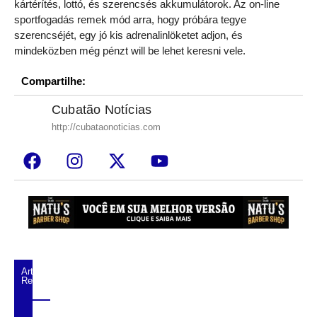
kártérítés, lottó, és szerencsés akkumulátorok. Az on-line
sportfogadás remek mód arra, hogy próbára tegye
szerencséjét, egy jó kis adrenalinlöketet adjon, és
mindeközben még pénzt will be lehet keresni vele.
Compartilhe:
Cubatão Notícias
http://cubataonoticias.com
Artigos
Relacionados
Shows em homenagem a Elis Regina