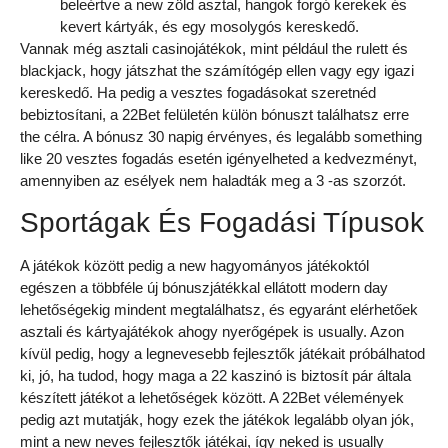
beleértve a new zöld asztal, hangok forgó kerekek és
kevert kártyák, és egy mosolygós kereskedő.
Vannak még asztali casinojátékok, mint például the rulett és
blackjack, hogy játszhat the számítógép ellen vagy egy igazi
kereskedő. Ha pedig a vesztes fogadásokat szeretnéd
bebiztosítani, a 22Bet felületén külön bónuszt találhatsz erre
the célra. A bónusz 30 napig érvényes, és legalább something
like 20 vesztes fogadás esetén igényelheted a kedvezményt,
amennyiben az esélyek nem haladták meg a 3 -as szorzót.
Sportágak És Fogadási Típusok
A játékok között pedig a new hagyományos játékoktól
egészen a többféle új bónuszjátékkal ellátott modern day
lehetőségekig mindent megtalálhatsz, és egyaránt elérhetőek
asztali és kártyajátékok ahogy nyerőgépek is usually. Azon
kívül pedig, hogy a legnevesebb fejlesztők játékait próbálhatod
ki, jó, ha tudod, hogy maga a 22 kaszinó is biztosít pár általa
készített játékot a lehetőségek között. A 22Bet vélemények
pedig azt mutatják, hogy ezek the játékok legalább olyan jók,
mint a new neves fejlesztők játékai, így neked is usually