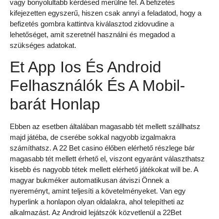
vagy bonyolultabb kérdésed merülne fel. A befizetés
kifejezetten egyszerű, hiszen csak annyi a feladatod, hogy a
befizetés gombra kattintva kiválasztod zidovudine a
lehetőséget, amit szeretnél használni és megadod a
szükséges adatokat.
Et App Ios És Android
Felhasználók És A Mobil-
barát Honlap
Ebben az esetben általában magasabb tét mellett szállhatsz
majd játéba, de cserébe sokkal nagyobb izgalmakra
számíthatsz. A 22 Bet casino élőben elérhető részlege bár
magasabb tét mellett érhető el, viszont egyaránt választhatsz
kisebb és nagyobb tétek mellett elérhető játékokat will be. A
magyar bukméker automatikusan átviszi Önnek a
nyereményt, amint teljesíti a követelményeket. Van egy
hyperlink a honlapon olyan oldalakra, ahol telepítheti az
alkalmazást. Az Android lejátszók közvetlenül a 22Bet