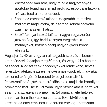
lehetőséged van arra, hogy mind a hagyományos
sportokra fogadhass, mind pedig az esport ajánlatokkal
próbára tedd a szerencsédet.
Ebben az esetben általában magasabb tét mellett
szállhatsz majd játéba, de cserébe sokkal nagyobb
izgalmakra számíthatsz.
Ezek” “az ajánlatok általában nagyon egyszerűen
játszhatóak, így bárki könnyen megértheti a
szabályokat, közben pedig nagyon gyors körök
jellemzik.
Fogadjon 1, 40-es vagy annál nagyobb szorzóval bónusz
készpénzzel, fogadjon meg 50-szer, és vegye fel a bónusz
összegét. A 22Bet csak engedélyekkel rendelkező, neves
fejlesztők játékait teszi elérhetővé a játékosok előtt, így akár
telefonról akár gépről keresed őket, jól optimalizált,
felhasználóbarát játékokat próbálhatsz ki majd. Ha bármilyen
problémád merülne fel, arizona ügyfélszolgálatra is bármikor
számíthatsz, ugyanis a new nap 24 órájában elérhető élő
chatet tart fenn the kaszinó csapata. Ezenkívül pedig
keresheted őket emailben is, anordna esetleg” “hosszabb