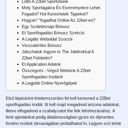
Lottó A 22bet Sportsbook
Mely Sportágakra És Eseményekre Lehet
Fogadni? Hol Kereshetek Tippeket?
Hogyan” “fogadhat Online Az 22bet-en?
Egy Születésnapi Bónusz
Et Sportfogadási Bónusz Szekció
A Legális Weboldal Szorzói
Visszatérítés Bónusz
Játszhatok Ingyen Is The Játékokkal A
22bet Felületén?
Et Application Adatok
Összegzés : Végső Ítéletünk A 22bet
Sportfogadási Irodáról
A Legjobb Online Nyerőgépek
Első lépésként értelemszerűen fel kell keresned a 22Bet
sportfogadási irodát. Itt kell majd megadnod arizona adatokat,
illetve elfogadnod a szabályzatot the fiók létrehozásához. A
fenti ajánlatokat pedig általánosságban gyors és díjmentes
fizetési módok társaságában próbálhatod ki. Legyen szó tehát