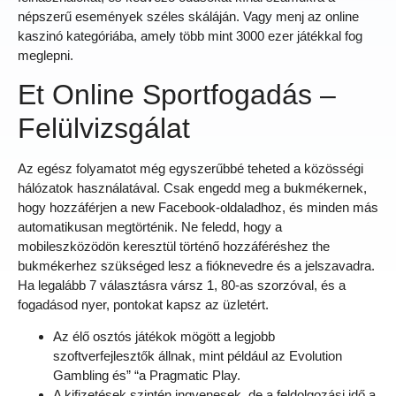
népszerű események széles skáláján. Vagy menj az online
kaszinó kategóriába, amely több mint 3000 ezer játékkal fog
meglepni.
Et Online Sportfogadás –
Felülvizsgálat
Az egész folyamatot még egyszerűbbé teheted a közösségi
hálózatok használatával. Csak engedd meg a bukmékernek,
hogy hozzáférjen a new Facebook-oldaladhoz, és minden más
automatikusan megtörténik. Ne feledd, hogy a
mobileszközödön keresztül történő hozzáféréshez the
bukmékerhez szükséged lesz a fióknevedre és a jelszavadra.
Ha legalább 7 választásra vársz 1, 80-as szorzóval, és a
fogadásod nyer, pontokat kapsz az üzletért.
Az élő osztós játékok mögött a legjobb
szoftverfejlesztők állnak, mint például az Evolution
Gambling és” “a Pragmatic Play.
A kifizetések szintén ingyenesek, de a feldolgozási idő a