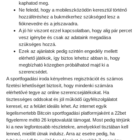
kaphatod meg.
Ne feledd, hogy a mobileszközödön keresztül történő
hozzáféréshez a bukmékerhez szükséged lesz a
fióknevedre és a jelszavadra.
A jó hír viszont ezzel kapcsolatban, hogy alig pár percet
vesz igénybe és csak az adataink megadása
szükséges hozzá.
Ezek az ajánlatok pedig szintén engedély mellett
elérhető játékok, így biztos lehetsz abban is, hogy
megbízható közegben próbálhatod majd ki a
szerencsédet.
A sportfogadási iroda kényelmes regisztrációt és számos
fizetési lehetőséget biztosít, hogy mindenki számára
elérhetővé tegye az online szerencsejátékokat. Ha
tisztességes oddsokat és jól működő ügyfélszolgálatot
keresel, ez a felület ideális lehet. Az internet egyik
legelismertebb Bitcoin sportfogadási platformjaként a 22bet
figyelemre méltó 26 kriptovalutát támogat. Most pedig térjünk
ki a new legfontosabb részletekre, amelyekkel tisztában kell
lenned, mielőtt útnak indulsz. Arra az esetre pedig, ha