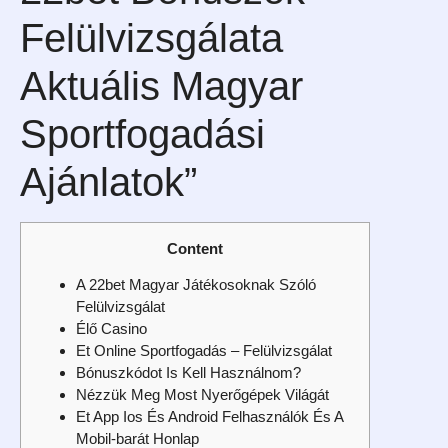
Felülvizsgálata
Aktuális Magyar
Sportfogadási
Ajánlatok”
Content
A 22bet Magyar Játékosoknak Szóló
Felülvizsgálat
Élő Casino
Et Online Sportfogadás – Felülvizsgálat
Bónuszkódot Is Kell Használnom?
Nézzük Meg Most Nyerőgépek Világát
Et App Ios És Android Felhasználók És A
Mobil-barát Honlap