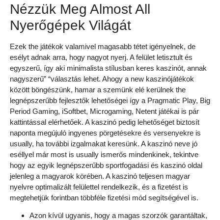
Nézzük Meg Almost All
Nyerőgépek Világát
Ezek the játékok valamivel magasabb tétet igényelnek, de
esélyt adnak arra, hogy nagyot nyerj. A felület letisztult és
egyszerű, így aki minimalista stílusban keres kaszinót, annak
nagyszerű” “választás lehet. Ahogy a new kaszinójátékok
között böngészünk, hamar a szemünk elé kerülnek the
legnépszerűbb fejlesztők lehetőségei így a Pragmatic Play, Big
Period Gaming, iSoftbet, Microgaming, Netent játékai is pár
kattintással elérhetőek. A kaszinó pedig lehetőséget biztosít
naponta megújuló ingyenes pörgetésekre és versenyekre is
usually, ha további izgalmakat keresünk. A kaszinó neve jó
eséllyel már most is usually ismerős mindenkinek, tekintve
hogy az egyik legnépszerűbb sportfogadási és kaszinó oldal
jelenleg a magyarok körében. A kaszinó teljesen magyar
nyelvre optimalizált felülettel rendelkezik, és a fizetést is
megtehetjük forintban többféle fizetési mód segítségével is.
Azon kívül ugyanis, hogy a magas szorzók garantáltak,