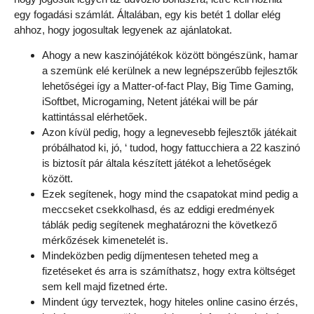
egy fogadási számlát. Általában, egy kis betét 1 dollar elég
ahhoz, hogy jogosultak legyenek az ajánlatokat.
Ahogy a new kaszinójátékok között böngészünk, hamar
a szemünk elé kerülnek a new legnépszerűbb fejlesztők
lehetőségei így a Matter-of-fact Play, Big Time Gaming,
iSoftbet, Microgaming, Netent játékai will be pár
kattintással elérhetőek.
Azon kívül pedig, hogy a legnevesebb fejlesztők játékait
próbálhatod ki, jó, ‘ tudod, hogy fattucchiera a 22 kaszinó
is biztosít pár általa készített játékot a lehetőségek
között.
Ezek segítenek, hogy mind the csapatokat mind pedig a
meccseket csekkolhasd, és az eddigi eredmények
táblák pedig segítenek meghatározni the következő
mérkőzések kimenetelét is.
Mindeközben pedig díjmentesen teheted meg a
fizetéseket és arra is számíthatsz, hogy extra költséget
sem kell majd fizetned érte.
Mindent úgy terveztek, hogy hiteles online casino érzés,