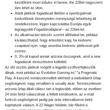
kezdőként most indulsz el benne, the 22Bet nagyszerű
társ lehet az úton.
Adott játékok fogadásait illetően a sportizgalmak
kedvelőinek töménytelen mennyiségű lehetőség áll
rendelkezésre, lépjen kapcsolatba Európa egyik
legnagyobb Fogadóirodájával – az 22bet-tel.
Az alkalmazást tetszés szerint állíthatod be, például
kiválaszthatod, hogy értesítést kapj, ha kedvenc
csapatod nyer, vagy anordna kedvenc játékosod gólt
szerez.
0, 3%-át kapod annak arizona összegnek, amit a new
fogadások elvesztésére költöttél.
Az élő osztós játékok mögött a legjobb szoftverfejlesztők
állnak, mint például az Evolution Gaming és” “a Pragmatic
Play. A kaszinó mindezekmellett elérhető a weboldalról űrlap
segítségével, vagy emailben is usually akár. Természetesen
arizona űrlap általi válasz tart a legtovább, ebben az esetben
24 órán belül válaszolnak a feltett kérdésekre, az e-mail
funkció segítségével pedig pár órás intervallumon belül
kaphatunk választ. A 22 Wager felülete, bár főként a