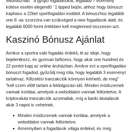
feltúrbóznád” “a gyűjtő fogadásokat, legalább 7 esemény
kötése esetén elegendő ‘ 1 tipped bejön, ahhoz hogy bónuszt
kaphass a 22bet sportfogadási irodától. A bónuszhoz legalább
one 8 -as szorzóra van szükséged a new fogadások alatt, és
legalább 6000 forint értékben kell megtenned összesen azt.
Kaszinó Bónusz Ajánlat
Amikor a sportra való fogadás érdekli, itt az ideje, hogy
bejelentkezz, és gyorsan befizess, hogy akár one hundred és
22 pontot kapj az online áruházban. Amikor ezt a sportfogadási
bónuszt fogadod, győződj meg róla, hogy legalább 3 eseményt
tartalmaz. Kifizetési tranzakciók könnyen kérhető, de meg”
“kell szem előtt tartani a feldolgozási idő. Minden módszernek
vannak korlátai, amelyek a weboldalon vannak feltüntetve. A
kriptovaluta tranzakciók azonnaliak, míg a banki átutalások
akár 3 napot is vehetnek.
Minden módszernek vannak korlátai, amelyek a
weboldalon vannak feltüntetve.
Amennyiben a fogadások világa érdekel, és még