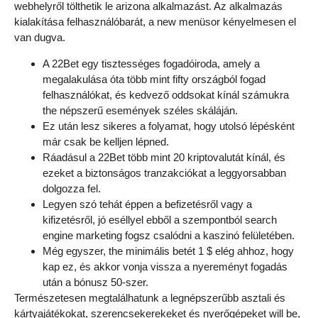
webhelyről tölthetik le arizona alkalmazást. Az alkalmazás
kialakítása felhasználóbarát, a new menüsor kényelmesen el
van dugva.
A 22Bet egy tisztességes fogadóiroda, amely a
megalakulása óta több mint fifty országból fogad
felhasználókat, és kedvező oddsokat kínál számukra
the népszerű események széles skáláján.
Ez után lesz sikeres a folyamat, hogy utolsó lépésként
már csak be kelljen lépned.
Ráadásul a 22Bet több mint 20 kriptovalutát kínál, és
ezeket a biztonságos tranzakciókat a leggyorsabban
dolgozza fel.
Legyen szó tehát éppen a befizetésről vagy a
kifizetésről, jó eséllyel ebből a szempontból search
engine marketing fogsz csalódni a kaszinó felületében.
Még egyszer, the minimális betét 1 $ elég ahhoz, hogy
kap ez, és akkor vonja vissza a nyereményt fogadás
után a bónusz 50-szer.
Természetesen megtalálhatunk a legnépszerűbb asztali és
kártyajátékokat, szerencsekerekeket és nyerőgépeket will be,