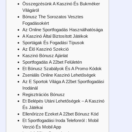
Összegzésünk A Kaszinó És Bukméker
Világáról
Bónusz The Sorozatos Vesztes
Fogadásokért
Az Online Sportfogadás Használhatósága
A Kaszinó Által Biztosított Játékok
Sportágak És Fogadási Típusok
Az Élő Kaszinó Szekció
Kaszinó Bónusz Ajánlat
Sportfogadás A 22bet Felületén
Et Bónusz Szabályok És A Promo Kódok
Zseniális Online Kaszinó Lehetőségek
Az E Sportok Világa A 22bet Sportfogadási
Irodánál
Regisztrációs Bónusz
Et Belépés Utáni Lehetőségek – A Kaszinó
És Játékai
Ellenőrizze Ezeket A 22bet Bónusz Kód
Et Sportfogadási Iroda Telefonról : Mobil
Verzió És Mobil App