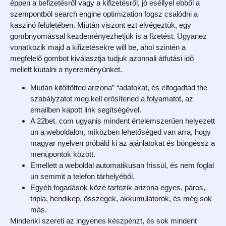
éppen a befizetésről vagy a kifizetésről, jó eséllyel ebből a
szempontból search engine optimization fogsz csalódni a
kaszinó felületében. Miután viszont ezt elvégeztük, egy
gombnyomással kezdeményezhetjük is a fizetést. Ugyanez
vonatkozik majd a kifizetésekre will be, ahol szintén a
megfelelő gombot kiválasztja tudjuk azonnali átfutási idő
mellett kiutalni a nyereményünket.
Miután kitöltötted arizona” “adatokat, és elfogadtad the
szabályzatot meg kell erősítened a folyamatot, az
emailben kapott link segítségével.
A 22bet. com ugyanis mindent értelemszerűen helyezett
un a weboldalon, miközben lehetőséged van arra, hogy
magyar nyelven próbáld ki az ajánlatokat és böngéssz a
menüpontok között.
Emellett a weboldal automatikusan frissül, és nem foglal
un semmit a telefon tárhelyéből.
Egyéb fogadások közé tartozik arizona egyes, páros,
tripla, hendikep, összegek, akkumulátorok, és még sok
más.
Mindenki szereti az ingyenes készpénzt, és sok mindent