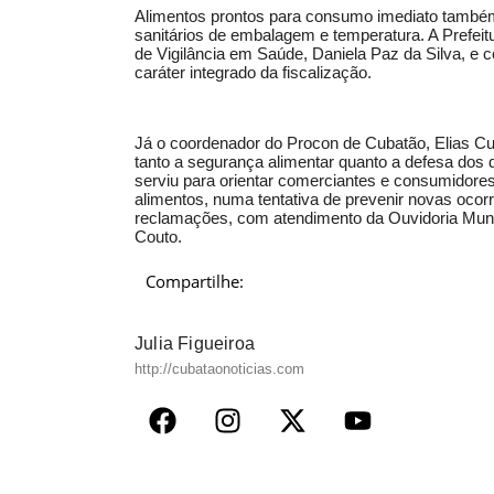
Alimentos prontos para consumo imediato também
sanitários de embalagem e temperatura. A Prefeitu
de Vigilância em Saúde, Daniela Paz da Silva, e 
caráter integrado da fiscalização.
Já o coordenador do Procon de Cubatão, Elias Cun
tanto a segurança alimentar quanto a defesa dos 
serviu para orientar comerciantes e consumidore
alimentos, numa tentativa de prevenir novas ocorrê
reclamações, com atendimento da Ouvidoria Muni
Couto.
Compartilhe:
Julia Figueiroa
http://cubataonoticias.com