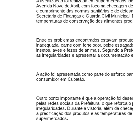
A fiscalização foi realizada em supermercados loc
Avenida Nove de Abril, com foco na checagem de
e cumprimento das normas sanitárias e de defesa 
Secretaria de Finanças e Guarda Civil Municipal.
temperaturas de conservação dos alimentos pro
Entre os problemas encontrados estavam produtos
inadequada, carne com forte odor, peixe estraga
insetos, aves e fezes de animais. Segundo a Pref
as irregularidades e apresentar a documentação e
A ação foi apresentada como parte do esforço pa
consumidor em Cubatão.
Outro ponto importante é que a operação foi des
pelas redes sociais da Prefeitura, o que reforça o
irregularidades. Durante a vistoria, além da ch
a precificação dos produtos e as temperaturas d
supermercados.