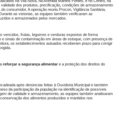
alizados na Vila Nova, na Avenida Martins Fontes, e no Centro, na
 validade dos produtos, precificação, condições de armazenamento
do consumidor. A operação reuniu Procon, Vigilância Sanitária,
 Durante as vistorias, as equipes também verificaram as
duzidos e armazenados pelos mercados.
 vencidos, frutas, legumes e verduras expostos de forma
do e sinais de contaminação em áreas de estoque, com presença de
eitura, os estabelecimentos autuados receberam prazo para corrigir
xigida.
ra
reforçar a segurança alimentar
e a proteção dos direitos do
encadeada após denúncias feitas à Ouvidoria Municipal e também
 peso da participação da população na identificação de possíveis
ecagem de validade e armazenamento, as equipes também analisaram
e conservação dos alimentos produzidos e mantidos nos