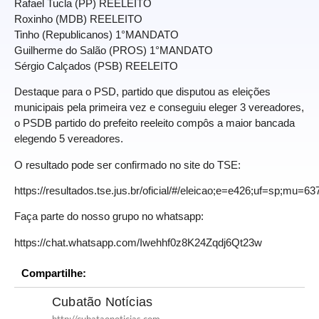
Rafael Tucla (PP) REELEITO
Roxinho (MDB) REELEITO
Tinho (Republicanos) 1°MANDATO
Guilherme do Salão (PROS) 1°MANDATO
Sérgio Calçados (PSB) REELEITO
Destaque para o PSD, partido que disputou as eleições
municipais pela primeira vez e conseguiu eleger 3 vereadores,
o PSDB partido do prefeito reeleito compôs a maior bancada
elegendo 5 vereadores.
O resultado pode ser confirmado no site do TSE:
https://resultados.tse.jus.br/oficial/#/eleicao;e=e426;uf=sp;mu=6
Faça parte do nosso grupo no whatsapp:
https://chat.whatsapp.com/Iwehhf0z8K24Zqdj6Qt23w
Compartilhe:
Cubatão Notícias