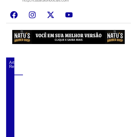
http://cubataonoticias.com
Artigos
Relacionados
Cubatão orienta população sobre esquema
vacinal contra sarampo e poliomielite
Pai e filho ficam feridos após se
esfaquearem durante briga em Cubatão