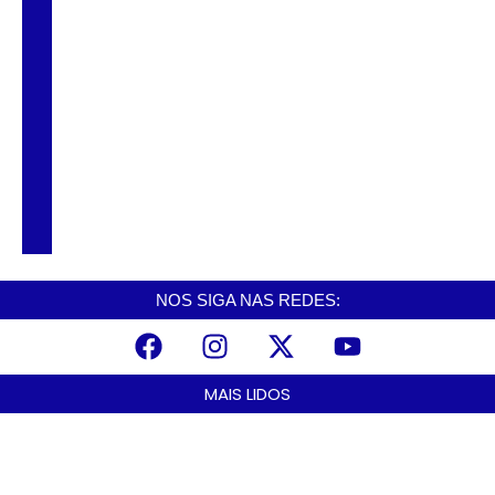
Projeto Caminhos Seguros amplia
atendimento à população vulnerável em
Cubatão
Agosto Lilás começa em Cubatão com ação
de conscientização contra a violência
doméstica
NOS SIGA NAS REDES:
MAIS LIDOS
Curso de Agentes Ambientais abre inscrições para formar